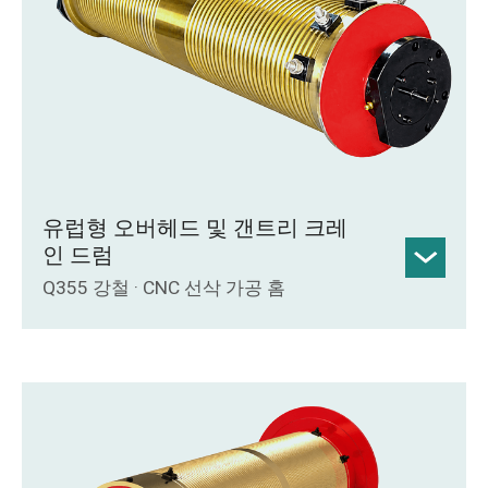
깊이 2mm 이상.
주요 용도: 일반 오버헤드 크레인 및 갠트
리 크레인용 권상 장치.
유럽형 오버헤드 및 갠트리 크레
인 드럼
Q355 강철 · CNC 선삭 가공 홈
균일한 벽 두께와 높은 하중 지지력을 갖
춘 최대 직경 3m의 Q355 강철 드럼 본체.
CNC 가공 로프 홈, 콤팩트한 구조, 오프셋
방지 설계, 초음파 용접 검사 및 열처리된
본체.