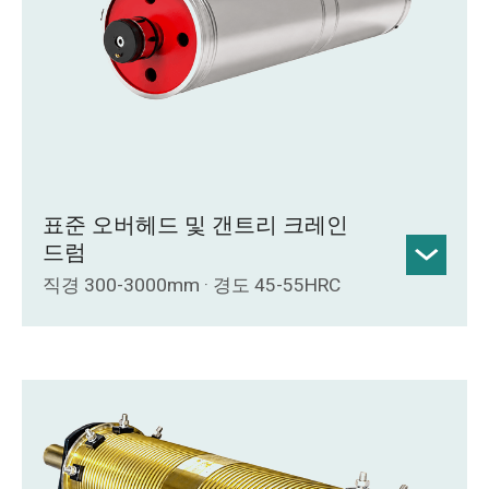
표준 오버헤드 및 갠트리 크레인
드럼
직경 300-3000mm · 경도 45-55HRC
크기: 직경 300mm ~ 직경 3000mm; 재질:
Q235, Q345, 45# 강재.
열처리: 경화 및 템퍼링, 고주파 담금질, 침
탄 담금질 등.
담금질된 홈 표면: HRC 45-55 경도, 경화