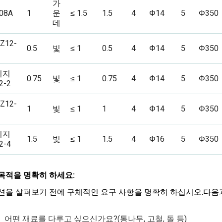
가
08A
1
운
≤ 1.5
1.5
4
Φ14
5
Φ350
데
Z12-
0.5
빛
≤ 1
0.5
4
Φ14
5
Φ350
디지
0.75
빛
≤ 1
0.75
4
Φ14
5
Φ350
2-2
Z12-
1
빛
≤ 1
1
4
Φ14
5
Φ350
디지
1.5
빛
≤ 1
1.5
4
Φ16
5
Φ350
2-4
목적을 명확히 하세요:
션을 살펴보기 전에 구체적인 요구 사항을 명확히 하십시오.다음과
어떤 재료를 다루고 싶으신가요?(통나무, 고철, 돌 등)