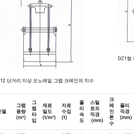
DZ1형
Z12 단거리 지상 모노레일 그랩 크레인의 치수
크
그
풀
스틸
그랩
재료
자료
레
풀리
랩
리
로프
모델
용량
밀도
수집
인
직경
타
속
직경
(m³)
(t/m³)
(t)
톤
(mm)
입
도
(mm)
수