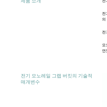
제품 소개
전
전
의
전
모
연
전기 모노레일 그랩 버킷의 기술적
매개변수