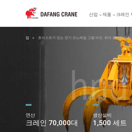
산업
제품
크레인 
집
호이스트가 있는 전기 모노레일 그랩 버킷: 최대 효율을 위한
►
연산
생산설비
크레인 70,000대
1,500 세트