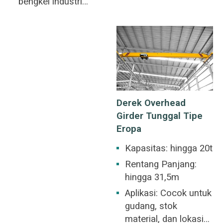
bengkel industri
beton, gudang,
metalurgi, gudang,
pabrik, pelabuhan
tempat penyimpanan,
dan pembangunan
pembangkit listrik,
kapal, dll. Derek
bengkel industri
overhead fitur umum
ringan dan tekstil,
dari banyak tempat
bengkel industri
kerja industri yang
makanan.
melayani berbagai
Derek Overhead
aplikasi
Girder Tunggal Tipe
pengangkatan.
Eropa
Kapasitas: hingga 20t
Rentang Panjang:
hingga 31,5m
Aplikasi: Cocok untuk
gudang, stok
material, dan lokasi