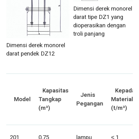
Dimensi derek monorel
darat tipe DZ1 yang
dioperasikan dengan
troli panjang
Dimensi derek monorel
darat pendek DZ12
Kapasitas
Kepadat
Jenis
Model
Tangkap
Material
Pegangan
(m³)
(t/m³)
201
0.75
lampu
≤ 1