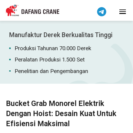
हिन्दी
Bahasa Melayu
Tiếng Việt
简体中文
Manufaktur Derek Berkualitas Tinggi
বাংলা
Produksi Tahunan 70.000 Derek
فارسی
Pilipino
Peralatan Produksi 1.500 Set
اردو
Penelitian dan Pengembangan
Українська
Čeština
Беларуская мова
Bucket Grab Monorel Elektrik
Kiswahili
Dengan Hoist: Desain Kuat Untuk
Dansk
Efisiensi Maksimal
Norsk