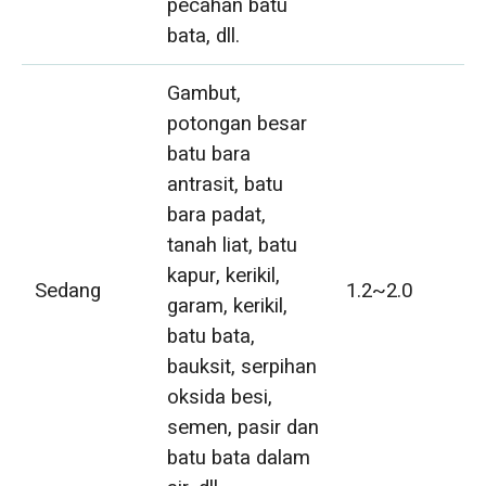
pecahan batu
bata, dll.
Gambut,
potongan besar
batu bara
antrasit, batu
bara padat,
tanah liat, batu
kapur, kerikil,
Sedang
1.2~2.0
garam, kerikil,
batu bata,
bauksit, serpihan
oksida besi,
semen, pasir dan
batu bata dalam