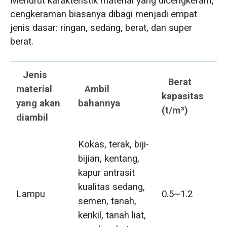
Menurut karakteristik material yang dicengkeram,
cengkeraman biasanya dibagi menjadi empat
jenis dasar: ringan, sedang, berat, dan super
berat.
Jenis
Berat
material
Ambil
kapasitas
yang akan
bahannya
(t/m³)
diambil
Kokas, terak, biji-
bijian, kentang,
kapur antrasit
kualitas sedang,
Lampu
0.5~1.2
semen, tanah,
kerikil, tanah liat,