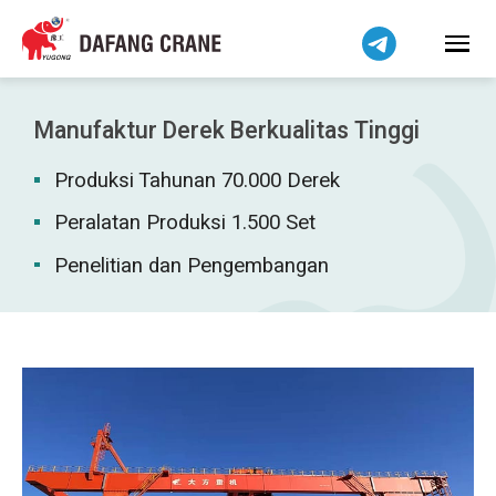
हिन्दी
Bahasa Melayu
Tiếng Việt
简体中文
Manufaktur Derek Berkualitas Tinggi
বাংলা
Produksi Tahunan 70.000 Derek
فارسی
Pilipino
Peralatan Produksi 1.500 Set
اردو
Penelitian dan Pengembangan
Українська
Čeština
Беларуская мова
Kiswahili
Dansk
Norsk