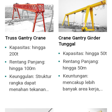
Truss Gantry Crane
Crane Gantry Girder
Tunggal
Kapasitas: hingga
Kapasitas: hingga 50t
200t
Rentang Panjang:
Rentang Panjang:
hingga 50m
hingga 100m
Keuntungan:
Keunggulan: Struktur
mencakup lebih
rangka dapat
banyak area kerja,
menahan tekanan
tidak perlu
angin yang besar,
membangun gudang.
pilihan terbaik untuk
halaman terbuka.