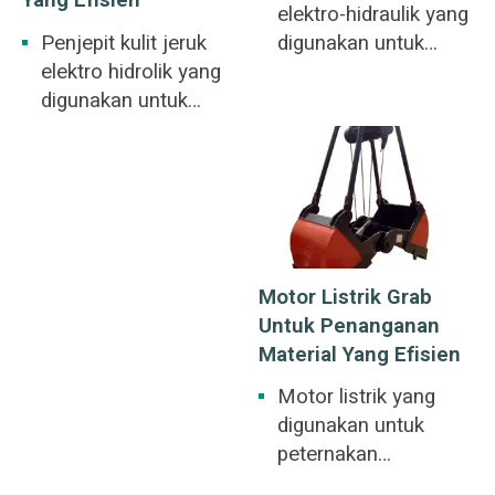
Yang Efisien
elektro-hidraulik yang
Penjepit kulit jeruk
digunakan untuk
elektro hidrolik yang
pembakaran limbah
digunakan untuk
untuk pembangkit
pelabuhan, rel kereta
listrik, pembuangan
api, metalurgi,
besi tua dan baterai
tambang, konstruksi.
lama. Material curah
Potongan besar bijih,
tidak beraturan
besi kasar, baja
seperti besi tua, besi
bekas, sampah,
kasar, batu.
Motor Listrik Grab
serbuk besi, jerami,
Untuk Penanganan
terak.
Material Yang Efisien
Motor listrik yang
digunakan untuk
peternakan
pembibitan, kilang