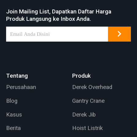
penyimpanan batu
Join Mailing List, Dapatkan Daftar Harga
bara, gudang,
Produk Langsung ke Inbox Anda.
pembangkit listrik
termal. Pembuangan
limbah,
pembangkitan daya
hayati, pencucian
batu bara,
pembuangan terak.
Tentang
Produk
Perusahaan
Derek Overhead
Blog
Gantry Crane
Kasus
Derek Jib
Berita
Hoist Listrik