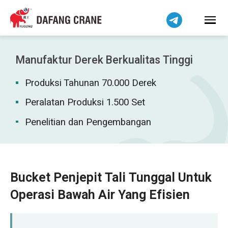
हिन्दी
Bahasa Melayu
Tiếng Việt
简体中文
Manufaktur Derek Berkualitas Tinggi
বাংলা
Produksi Tahunan 70.000 Derek
فارسی
Pilipino
Peralatan Produksi 1.500 Set
اردو
Penelitian dan Pengembangan
Українська
Čeština
Беларуская мова
Bucket Penjepit Tali Tunggal Untuk
Kiswahili
Operasi Bawah Air Yang Efisien
Dansk
Norsk