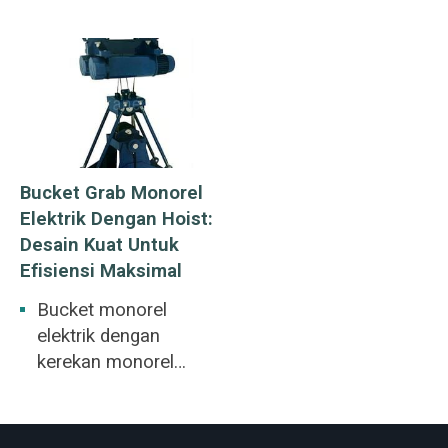
anggur, dan pabrik
kertas. Peternakan
pembibitan, kilang
anggur, dan pabrik
kertas.
Bucket Grab Monorel
Elektrik Dengan Hoist:
Desain Kuat Untuk
Efisiensi Maksimal
Bucket monorel
elektrik dengan
kerekan monorel
yang digunakan
untuk stasiun kereta
api, tempat