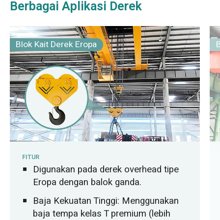
berkinerja tinggi untuk lingkungan luar
Berbagai Aplikasi Derek
ruangan yang keras.
Blok Kait Derek Eropa
B
FITUR
Digunakan pada derek overhead tipe
Eropa dengan balok ganda.
Baja Kekuatan Tinggi: Menggunakan
baja tempa kelas T premium (lebih