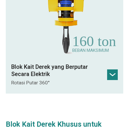
dengan jumlah genap mengurangi bobot
hingga 50% dibandingkan dengan blok kait
konvensional.
160 ton
BEBAN MAKSIMUM
Blok Kait Derek yang Berputar
Secara Elektrik
Rotasi Putar 360°
Rotasi Putar 360°: Memungkinkan
penempatan beban yang presisi dan
memaksimalkan efisiensi operasional.
Blok Kait Derek Khusus untuk
Perlindungan Debu & Korosi: Lapisan