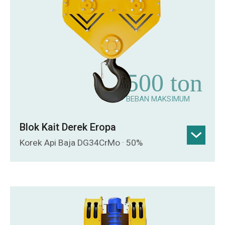
Konfigurasi Tandem: Ideal untuk
digunakan berpasangan guna menangani
dan menstabilkan beban industri yang
sangat panjang atau berukuran besar
dengan aman.
500 ton
BEBAN MAKSIMUM
Blok Kait Derek Eropa
Korek Api Baja DG34CrMo · 50%
Baja Kekuatan Tinggi: Baja paduan kelas
DG34CrMo atau lebih tinggi, sesuai
dengan tingkat kekuatan Kelas T.
Desain Ringan Eropa: Pengikatan tali