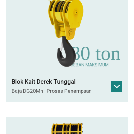
80 ton
BEBAN MAKSIMUM
Blok Kait Derek Tunggal
Baja DG20Mn · Proses Penempaan
Baja DG20Mn: Baja mangan dengan
keuletan tinggi, ketahanan benturan
superior, dan cacat internal minimal,
menyeimbangkan daya tahan dengan