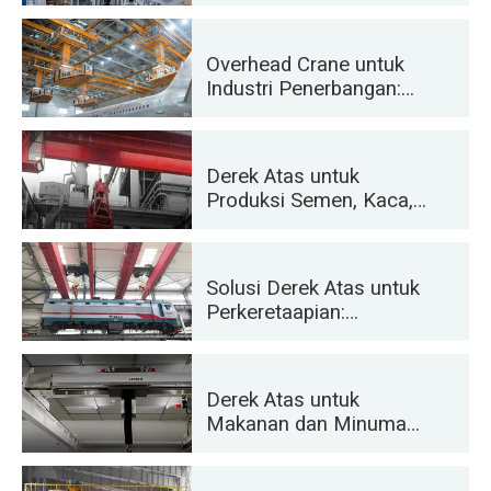
Pengangkatan Presisi
untuk Peluncuran dan
Pengangkutan Roket
Overhead Crane untuk
Industri Penerbangan:
Perawatan dan
Perakitan Pesawat
Derek Atas untuk
Produksi Semen, Kaca,
Bata dan Beton
Pracetak yang Efisien
Solusi Derek Atas untuk
Perkeretaapian:
Pemasangan Rel,
Perawatan Kendaraan
Bermotor, dan
Derek Atas untuk
Penanganan Kontainer
Makanan dan Minuman:
Solusi Andal untuk
Penanganan yang