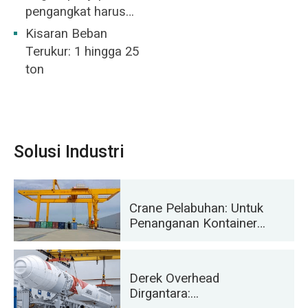
pengangkat harus
berada di tengah baja
Kisaran Beban
bundar yang
Terukur: 1 hingga 25
diangkat.
ton
Solusi Industri
Crane Pelabuhan: Untuk
Penanganan Kontainer
dan Material Massal
Derek Overhead
Dirgantara: