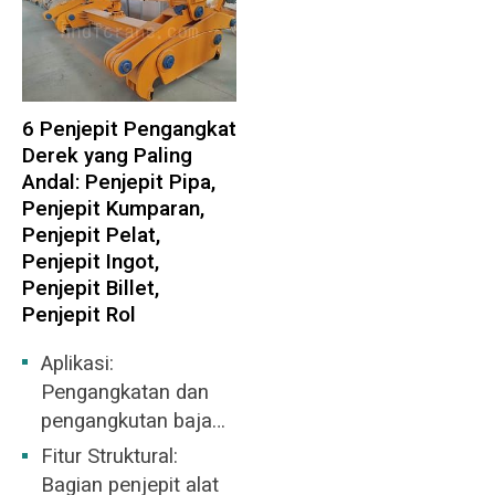
O‘zbekcha
6 Penjepit Pengangkat
Derek yang Paling
Andal: Penjepit Pipa,
Penjepit Kumparan,
Penjepit Pelat,
Penjepit Ingot,
Penjepit Billet,
Penjepit Rol
Aplikasi:
Pengangkatan dan
pengangkutan baja
bulat secara
Fitur Struktural:
horizontal
Bagian penjepit alat