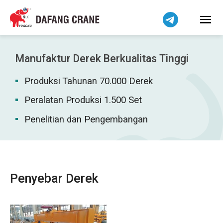
हिन्दी
Bahasa Melayu
Tiếng Việt
简体中文
Manufaktur Derek Berkualitas Tinggi
বাংলা
Produksi Tahunan 70.000 Derek
فارسی
Pilipino
Peralatan Produksi 1.500 Set
اردو
Penelitian dan Pengembangan
Українська
Čeština
Беларуская мова
Penyebar Derek
Kiswahili
Dansk
Norsk