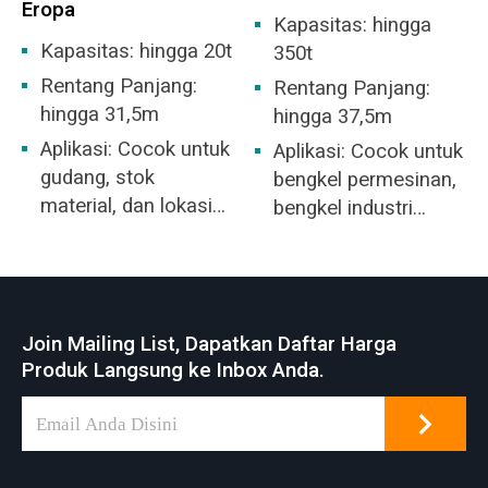
Eropa
dan udara. Sangat
Kapasitas: hingga
cocok untuk area
Kapasitas: hingga 20t
350t
berbahaya di Zona 1
Rentang Panjang:
Rentang Panjang:
atau Zona 2.
hingga 31,5m
hingga 37,5m
Aplikasi: Cocok untuk
Aplikasi: Cocok untuk
gudang, stok
bengkel permesinan,
material, dan lokasi
bengkel industri
pabrik umum.
metalurgi, gudang,
tempat penyimpanan,
pembangkit listrik,
bengkel industri
Join Mailing List, Dapatkan Daftar Harga
ringan dan tekstil,
Produk Langsung ke Inbox Anda.
bengkel industri
makanan.