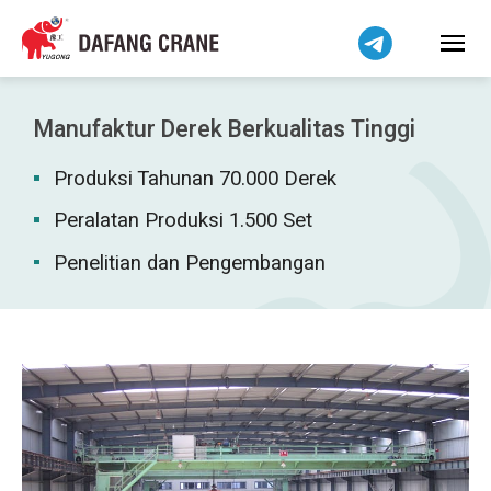
हिन्दी
Bahasa Melayu
Tiếng Việt
简体中文
Manufaktur Derek Berkualitas Tinggi
বাংলা
Produksi Tahunan 70.000 Derek
فارسی
Pilipino
Peralatan Produksi 1.500 Set
اردو
Penelitian dan Pengembangan
Українська
Čeština
Беларуская мова
Kiswahili
Dansk
Norsk