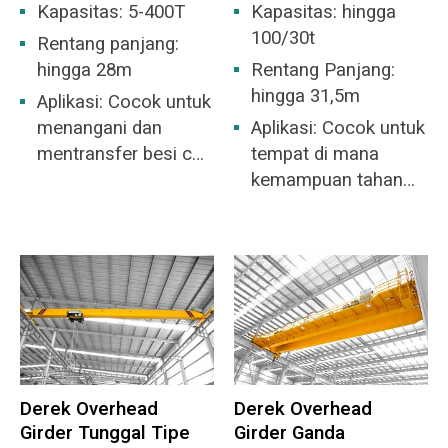
Kapasitas: 5-400T
Kapasitas: hingga
100/30t
Rentang panjang:
hingga 28m
Rentang Panjang:
hingga 31,5m
Aplikasi: Cocok untuk
menangani dan
Aplikasi: Cocok untuk
mentransfer besi cair
tempat di mana
dan baja cair
kemampuan tahan
ledakan di pabrik
tidak lebih tinggi dari
tingkat IIB atau IIC,
dan kelompok suhu
pengapian adalah
kelompok gas mudah
terbakar T1-T4 atau
campuran gas
Derek Overhead
Derek Overhead
mudah meledak yang
Girder Tunggal Tipe
Girder Ganda
dibentuk oleh uap