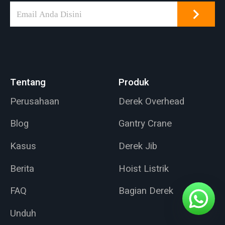
sebagian besar
material massal.
Untuk material
tertentu atau operasi
tertentu, grab lainnya
merupakan solusi
Tentang
Produk
yang lebih baik.
Berikut ini berbagai
Perusahaan
Derek Overhead
model grab yang
ditampilkan.
Blog
Gantry Crane
Kasus
Derek Jib
Berita
Hoist Listrik
FAQ
Bagian Derek
Unduh