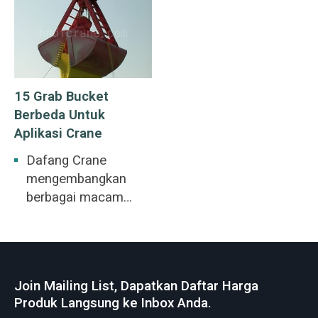
bahan curah.
15 Grab Bucket
Berbeda Untuk
Aplikasi Crane
Dafang Crane
mengembangkan
berbagai macam
grab penanganan
massal, yang
dioptimalkan untuk
material tertentu.
Join Mailing List, Dapatkan Daftar Harga
Grab clamshell dapat
Produk Langsung ke Inbox Anda.
digunakan untuk