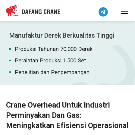
हिन्दी
Bahasa Melayu
Tiếng Việt
简体中文
Manufaktur Derek Berkualitas Tinggi
বাংলা
Produksi Tahunan 70.000 Derek
فارسی
Pilipino
Peralatan Produksi 1.500 Set
اردو
Penelitian dan Pengembangan
Українська
Čeština
Беларуская мова
Crane Overhead Untuk Industri
Kiswahili
Perminyakan Dan Gas:
Dansk
Meningkatkan Efisiensi Operasional
Norsk