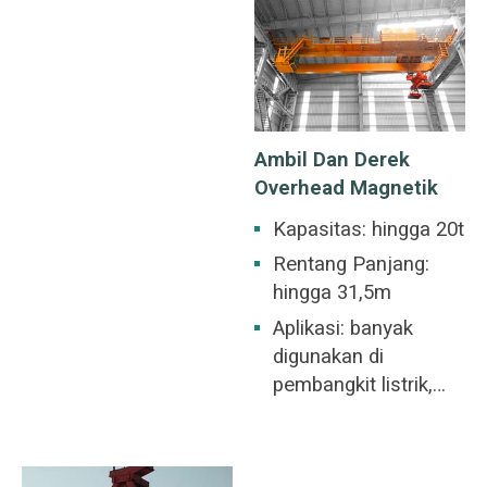
pembangkit listrik,
kapal, dll. Derek
bengkel industri
overhead fitur umum
ringan dan tekstil,
dari banyak tempat
bengkel industri
kerja industri yang
makanan.
melayani berbagai
Ambil Dan Derek
aplikasi
Overhead Magnetik
pengangkatan.
Kapasitas: hingga 20t
Rentang Panjang:
hingga 31,5m
Aplikasi: banyak
digunakan di
pembangkit listrik,
pekarangan barang,
bengkel, dermaga, dll.
Untuk bongkar muat