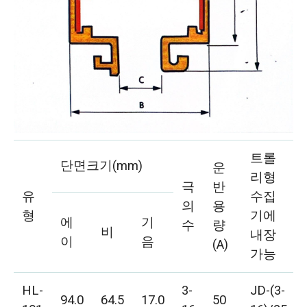
트롤
단면크기(mm)
운
리형
극
반
유
수집
의
용
형
기에
에
기
수
량
비
내장
이
음
(A)
가능
HL-
3-
JD-(3-
94.0
64.5
17.0
50