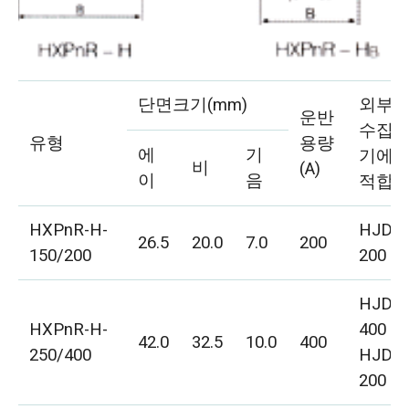
단면크기(mm)
외부
운반
수집
유형
용량
에
기
기에
비
(A)
이
음
적합
HXPnR-H-
HJD-
26.5
20.0
7.0
200
150/200
200
HJD-
HXPnR-H-
400
42.0
32.5
10.0
400
250/400
HJD-
200