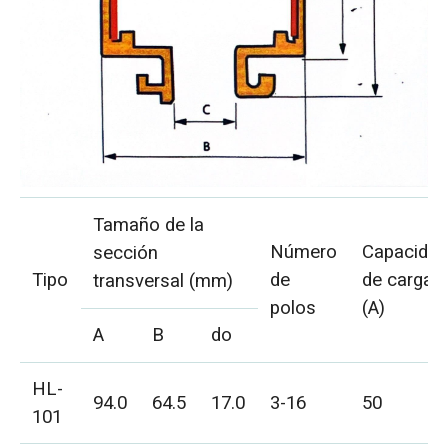
Tamaño de la
Número
Capacida
sección
Tipo
de
de carga
transversal (mm)
polos
(A)
A
B
do
HL-
94.0
64.5
17.0
3-16
50
101