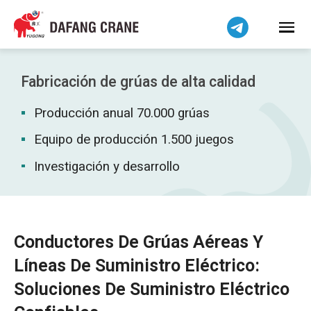
Bahasa Indonesia
Bahasa Melayu
Tiếng Việt
简体中文
Fabricación de grúas de alta calidad
বাংলা
Producción anual 70.000 grúas
فارسی
Pilipino
Equipo de producción 1.500 juegos
اردو
Investigación y desarrollo
Українська
Čeština
Беларуская мова
Conductores De Grúas Aéreas Y
Kiswahili
Líneas De Suministro Eléctrico:
Dansk
Soluciones De Suministro Eléctrico
Norsk