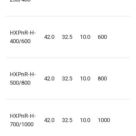
2
H
HXPnR-H-
6
42.0
32.5
10.0
600
400/600
H
4
H
HXPnR-H-
8
42.0
32.5
10.0
800
500/800
H
6
H
HXPnR-H-
1
42.0
32.5
10.0
1000
700/1000
H
6