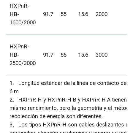
H
HXPnR-
1
HB-
91.7
55
15.6
2000
H
1600/2000
1
H
HXPnR-
1
HB-
91.7
55
15.6
3000
H
2500/3000
1
1、Longitud estándar de la línea de contacto desli
6 m
2、HXPnR-H y HXPnR-H B y HXPnR-H A tienen el
mismo rendimiento, pero la geometría y el método
recolección de energía son diferentes.
3、Los tipos HXPnR-H son cables deslizantes de