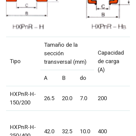
Tamaño de la
A
Capacidad
sección
p
Tipo
de carga
transversal (mm)
c
(A)
e
A
B
do
HXPnR-H-
H
26.5
20.0
7.0
200
150/200
2
H
HXPnR-H-
4
42.0
32.5
10.0
400
250/400
H