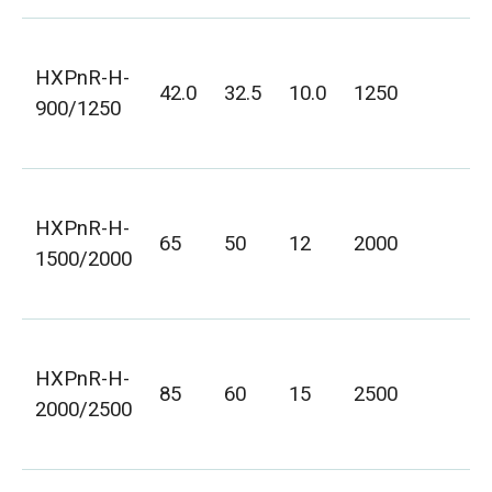
H
HXPnR-H-
1
42.0
32.5
10.0
1250
900/1250
H
8
H
HXPnR-H-
1
65
50
12
2000
1500/2000
H
1
H
HXPnR-H-
1
85
60
15
2500
2000/2500
H
1