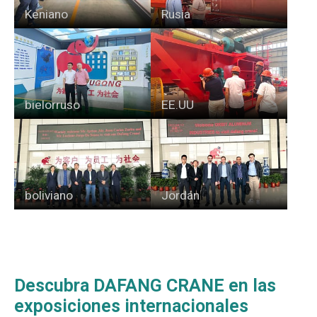
Keniano
Rusia
bielorruso
EE.UU
boliviano
Jordán
Descubra DAFANG CRANE en las
exposiciones internacionales