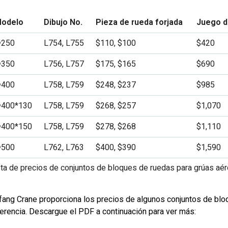
odelo
Dibujo No.
Pieza de rueda forjada
Juego d
250
L754, L755
$110, $100
$420
350
L756, L757
$175, $165
$690
400
L758, L759
$248, $237
$985
400*130
L758, L759
$268, $257
$1,070
400*150
L758, L759
$278, $268
$1,110
500
L762, L763
$400, $390
$1,590
sta de precios de conjuntos de bloques de ruedas para grúas aér
fang Crane proporciona los precios de algunos conjuntos de blo
ferencia. Descargue el PDF a continuación para ver más: