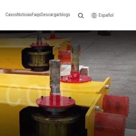
Casos
Noticias
Faqs
Descargar
blogs
Español