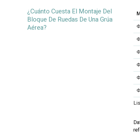
¿Cuánto Cuesta El Montaje Del
M
Bloque De Ruedas De Una Grúa
Φ
Aérea?
Φ
Φ
Φ
Φ
Φ
Li
Da
re