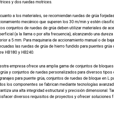
trices y dos ruedas motrices.
 cuanto a los materiales, se recomiendan ruedas de grúa forjada
cionamiento mecánico que superen los 30 m/min y estén clasific
tos conjuntos de ruedas de grúa deben utilizar materiales de ac
perficial (a la llama o por alta frecuencia), alcanzando una dur
ferior a 5 mm. Para maquinaria de accionamiento manual o de baja
ecuadas las ruedas de grúa de hierro fundido para puentes grúa o
tre HB180 y HB240.
estra empresa ofrece una amplia gama de conjuntos de bloques 
 grúa y conjuntos de ruedas personalizados para diversos tipos 
granajes para puente grúa, conjuntos de ruedas de bloque en L p
dos los componentes se fabrican mediante tecnologías avanzada
rantiza una alta integridad estructural y precisión dimensional.
isfacer diversos requisitos de proyectos y ofrecer soluciones fi