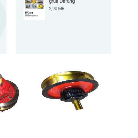
grúa Dafang
2,90 MB