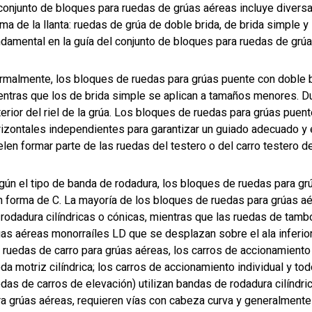
 conjunto de bloques para ruedas de grúas aéreas incluye diversa
ma de la llanta: ruedas de grúa de doble brida, de brida simple y
ndamental en la guía del conjunto de bloques para ruedas de grúa
rmalmente, los bloques de ruedas para grúas puente con doble b
ntras que los de brida simple se aplican a tamaños menores. Dura
erior del riel de la grúa. Los bloques de ruedas para grúas puen
rizontales independientes para garantizar un guiado adecuado y
len formar parte de las ruedas del testero o del carro testero de
ún el tipo de banda de rodadura, los bloques de ruedas para grúa
n forma de C. La mayoría de los bloques de ruedas para grúas aé
 rodadura cilíndricas o cónicas, mientras que las ruedas de tamb
úas aéreas monorraíles LD que se desplazan sobre el ala inferior
 ruedas de carro para grúas aéreas, los carros de accionamiento 
eda motriz cilíndrica; los carros de accionamiento individual y 
edas de carros de elevación) utilizan bandas de rodadura cilíndr
ra grúas aéreas, requieren vías con cabeza curva y generalmente