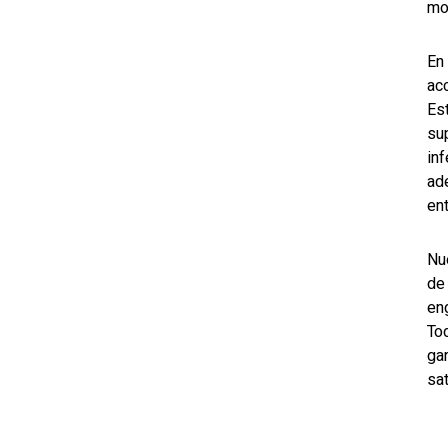
mo
En
ac
Es
su
in
ad
en
Nu
de
en
To
ga
sat