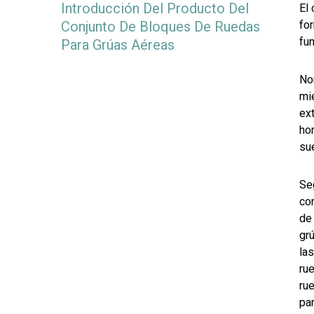
Introducción Del Producto Del
El
Conjunto De Bloques De Ruedas
for
fu
Para Grúas Aéreas
No
mie
ext
ho
sue
Seg
co
de
gr
las
ru
ru
pa