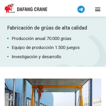
Bahasa Indonesia
Bahasa Melayu
Tiếng Việt
简体中文
Fabricación de grúas de alta calidad
বাংলা
Producción anual 70.000 grúas
فارسی
Pilipino
Equipo de producción 1.500 juegos
اردو
Investigación y desarrollo
Українська
Čeština
Беларуская мова
Kiswahili
Dansk
Norsk