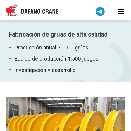
Bahasa Indonesia
Bahasa Melayu
Tiếng Việt
简体中文
Fabricación de grúas de alta calidad
বাংলা
Producción anual 70.000 grúas
فارسی
Pilipino
Equipo de producción 1.500 juegos
اردو
Investigación y desarrollo
Українська
Čeština
Беларуская мова
Kiswahili
Dansk
Norsk