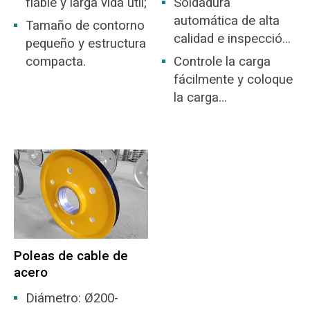
fiable y larga vida útil;
Soldadura
automática de alta
Tamaño de contorno
calidad e inspección
pequeño y estructura
NDT
compacta.
Controle la carga
fácilmente y coloque
la carga
exactamente
Poleas de cable de
acero
Diámetro: Ø200-