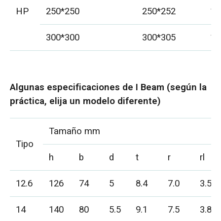
HP
250*250
250*252
14
300*300
300*305
15
Algunas especificaciones de I Beam (según la
práctica, elija un modelo diferente)
Tamaño mm
Tipo
h
b
d
t
r
rl
12.6
126
74
5
8.4
7.0
3.5
14
140
80
5.5
9.1
7.5
3.8