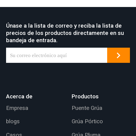
hormigón,
metalúrgica,
almacenes, fábricas,
almacén, depósito,
construcción de
central eléctrica,
Únase a la lista de correo y reciba la lista de
puertos y barcos,
taller de la industria
precios de los productos directamente en su
etc. La grúa aérea es
ligera y textil, taller de
bandeja de entrada.
una característica
la industria
común de muchos
alimentaria.
lugares de trabajo
industriales que
sirven para diversas
aplicaciones de
elevación.
Acerca de
Productos
Empresa
Puente Grúa
blogs
Grúa Pórtico
Casos
Grúa Pluma