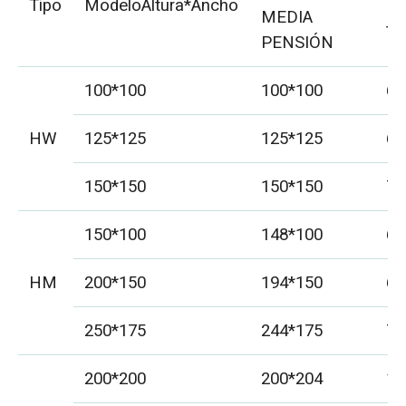
Tipo
ModeloAltura*Ancho
MEDIA
t1
PENSIÓN
100*100
100*100
6
HW
125*125
125*125
6.
150*150
150*150
7
150*100
148*100
6
HM
200*150
194*150
6
250*175
244*175
7
200*200
200*204
12