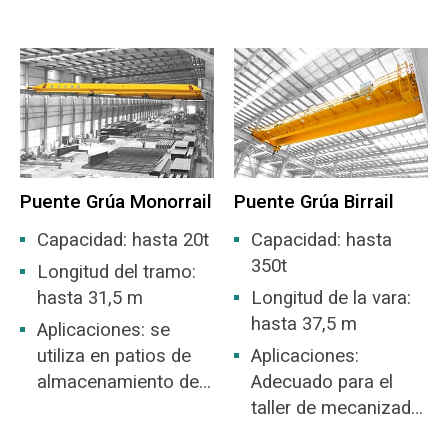
carga, talleres,
materiales y sitio de
muelles, etc. para la
fábrica en general.
carga y descarga de
materiales a granel.
Puente Grúa Monorrail
Puente Grúa Birrail
Capacidad: hasta 20t
Capacidad: hasta
350t
Longitud del tramo:
hasta 31,5 m
Longitud de la vara:
hasta 37,5 m
Aplicaciones: se
utiliza en patios de
Aplicaciones:
almacenamiento de
Adecuado para el
acero, minas,
taller de mecanizado,
industria del
taller de la industria