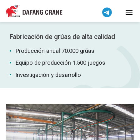
Bahasa Indonesia
Bahasa Melayu
Tiếng Việt
简体中文
Fabricación de grúas de alta calidad
বাংলা
Producción anual 70.000 grúas
فارسی
Pilipino
Equipo de producción 1.500 juegos
اردو
Investigación y desarrollo
Українська
Čeština
Беларуская мова
Kiswahili
Dansk
Norsk