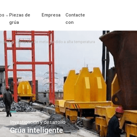
os
Piezas de
Empresa
Contacte
grúa
con
 para el transporte de metal fundido a alta temperatura
Investigación y desarrollo
Grúa inteligente