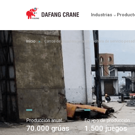
Industrias
Product
Inicio
Carros de transferencia de cuchara de servicio pesado
►
Producción anual
Equipo de producción
70.000 grúas
1.500 juegos