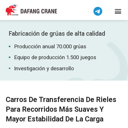
Bahasa Indonesia
Bahasa Melayu
Tiếng Việt
简体中文
Fabricación de grúas de alta calidad
বাংলা
Producción anual 70.000 grúas
فارسی
Pilipino
Equipo de producción 1.500 juegos
اردو
Investigación y desarrollo
Українська
Čeština
Беларуская мова
Carros De Transferencia De Rieles
Kiswahili
Para Recorridos Más Suaves Y
Dansk
Mayor Estabilidad De La Carga
Norsk