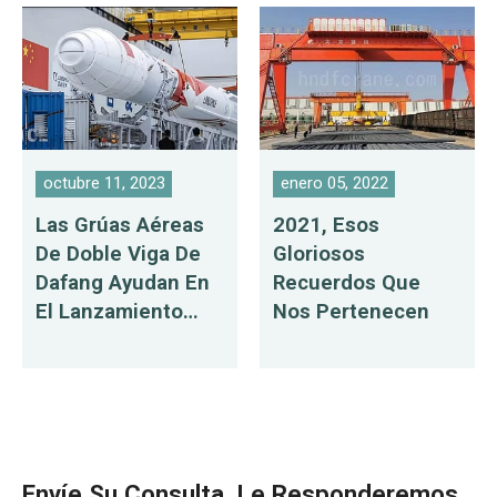
Respaldan El
Lanzamiento De
Cohetes.
octubre 11, 2023
enero 05, 2022
Las Grúas Aéreas
2021, Esos
De Doble Viga De
Gloriosos
Dafang Ayudan En
Recuerdos Que
El Lanzamiento
Nos Pertenecen
Exitoso De
Zhuque-2
Envíe Su Consulta, Le Responderemos