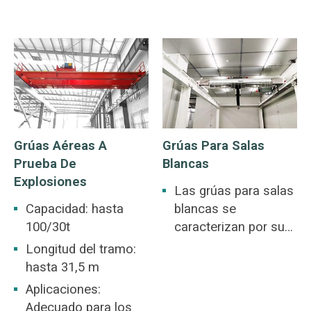
metalúrgica,
existencias de
almacén, depósito,
materiales y sitio de
central eléctrica,
fábrica en general.
taller de la industria
ligera y textil, taller de
la industria
alimentaria.
Grúas Aéreas A
Grúas Para Salas
Prueba De
Blancas
Explosiones
Las grúas para salas
Capacidad: hasta
blancas se
100/30t
caracterizan por su
rendimiento libre de
Longitud del tramo:
polvo, bajo nivel de
hasta 31,5 m
ruido y libre de
Aplicaciones:
contaminación, y
Adecuado para los