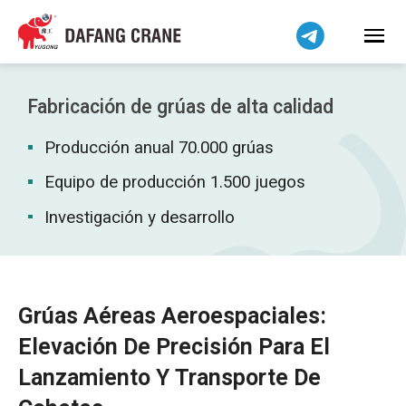
Bahasa Indonesia
Bahasa Melayu
Tiếng Việt
简体中文
Fabricación de grúas de alta calidad
বাংলা
Producción anual 70.000 grúas
فارسی
Pilipino
Equipo de producción 1.500 juegos
اردو
Investigación y desarrollo
Українська
Čeština
Беларуская мова
Grúas Aéreas Aeroespaciales:
Kiswahili
Elevación De Precisión Para El
Dansk
Lanzamiento Y Transporte De
Norsk