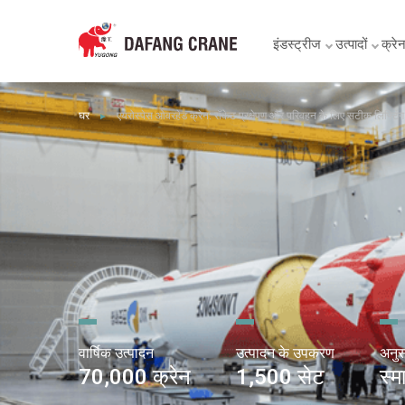
इंडस्ट्रीज
उत्पादों
क्रेन 
घर
एयरोस्पेस ओवरहेड क्रेन: रॉकेट प्रक्षेपण और परिवहन के लिए सटीक लिफ्टिंग
►
वार्षिक उत्पादन
उत्पादन के उपकरण
अनुस
70,000 क्रेन
1,500 सेट
स्मा