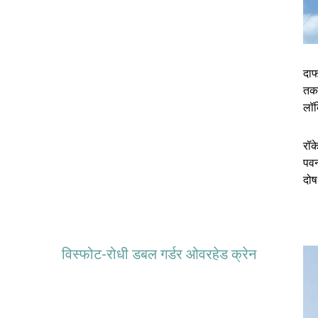
दाफ
तकन
लॉक
रॉक
पवन
दोष
विस्फोट-रोधी डबल गर्डर ओवरहेड क्रेन