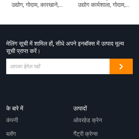
उद्योग, गोदाम, कारखाने,
उद्योग कार्यशाला, गोदाम,
बंदरगाह और जहाज निर्माण
स्टॉकयार्ड, पावर स्टेशन,
आदि में उपयोग किया जाता
प्रकाश और कपड़ा उद्योग
है। ओवरहेड क्रेन विभिन्न
कार्यशाला, खाद्य उद्योग
उठाने वाले अनुप्रयोगों की
कार्यशाला के लिए
मेलिंग सूची में शामिल हों, सीधे अपने इनबॉक्स में उत्पाद मूल्य
सेवा करने वाले कई
उपयुक्त।
सूची प्राप्त करें।
औद्योगिक कार्यस्थलों की
एक सामान्य विशेषता है।
के बारे में
उत्पादों
कंपनी
ओवरहेड क्रेन
ब्लॉग
गैंट्री क्रेन्स