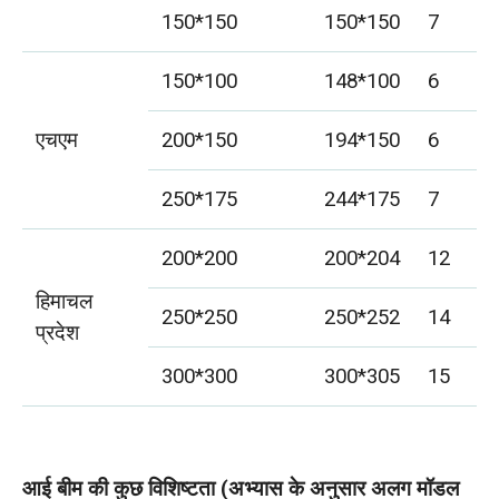
150*150
150*150
7
1
150*100
148*100
6
9
एचएम
200*150
194*150
6
9
250*175
244*175
7
1
200*200
200*204
12
1
हिमाचल
250*250
250*252
14
1
प्रदेश
300*300
300*305
15
1
आई बीम की कुछ विशिष्टता (अभ्यास के अनुसार अलग मॉडल