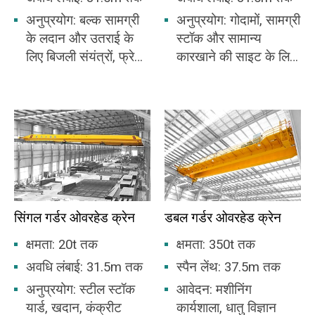
अनुप्रयोग: बल्क सामग्री
अनुप्रयोग: गोदामों, सामग्री
के लदान और उतराई के
स्टॉक और सामान्य
लिए बिजली संयंत्रों, फ्रेट
कारखाने की साइट के लिए
यार्ड, वर्कशॉप, डॉक आदि में
उपयुक्त।
व्यापक रूप से उपयोग
किया जाता है।
सिंगल गर्डर ओवरहेड क्रेन
डबल गर्डर ओवरहेड क्रेन
क्षमता: 20t तक
क्षमता: 350t तक
अवधि लंबाई: 31.5m तक
स्पैन लेंथ: 37.5m तक
अनुप्रयोग: स्टील स्टॉक
आवेदन: मशीनिंग
यार्ड, खदान, कंक्रीट
कार्यशाला, धातु विज्ञान