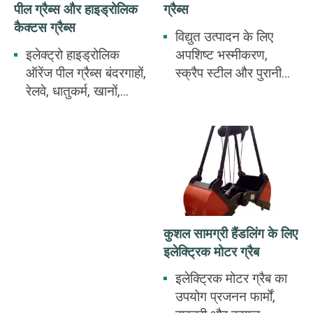
पील ग्रैब्स और हाइड्रोलिक
ग्रैब्स
कैक्टस ग्रैब्स
विद्युत उत्पादन के लिए
इलेक्ट्रो हाइड्रोलिक
अपशिष्ट भस्मीकरण,
ऑरेंज पील ग्रैब्स बंदरगाहों,
स्क्रैप स्टील और पुरानी
रेलवे, धातुकर्म, खानों,
बैटरियों के निपटान के लिए
निर्माण के लिए उपयोग किए
इलेक्ट्रो हाइड्रोलिक
जाते हैं। अयस्क, कच्चा
क्लैमशेल ग्रैब का उपयोग
लोहा, स्क्रैप स्टील, कचरा,
किया जाता है। स्क्रैप
लौह चूर्ण, पुआल, लावा के
स्टील, पिग आयरन, पत्थर
बड़े टुकड़े।
जैसी अनियमित थोक
सामग्री।
कुशल सामग्री हैंडलिंग के लिए
इलेक्ट्रिक मोटर ग्रैब
इलेक्ट्रिक मोटर ग्रैब का
उपयोग प्रजनन फार्मों,