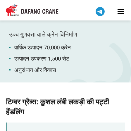
Bahasa Indonesia
Bahasa Melayu
Tiếng Việt
简体中文
उच्च गुणवत्ता वाले क्रेन विनिर्माण
বাংলা
वार्षिक उत्पादन 70,000 क्रेन
فارسی
Pilipino
उत्पादन उपकरण 1,500 सेट
اردو
अनुसंधान और विकास
Українська
Čeština
Беларуская мова
टिम्बर ग्रैब्स: कुशल लंबी लकड़ी की पट्टी
Kiswahili
हैंडलिंग
Dansk
Norsk