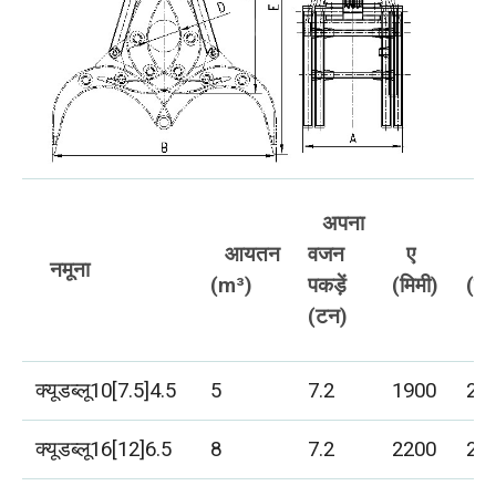
अपना
आयतन
वजन
ए
बी
नमूना
(m³)
पकड़ें
(मिमी)
(मि
(टन)
क्यूडब्लू10[7.5]4.5
5
7.2
1900
25
क्यूडब्लू16[12]6.5
8
7.2
2200
29