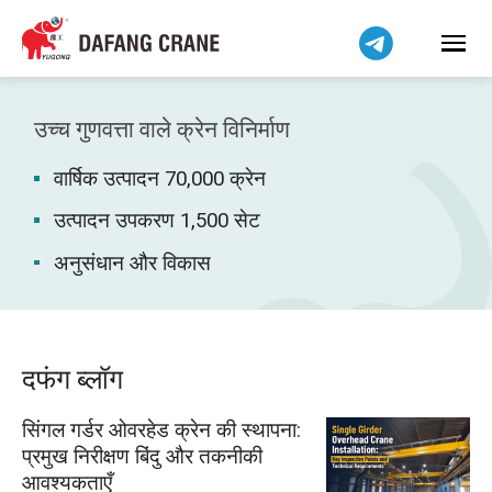
Bahasa Indonesia
Bahasa Melayu
Tiếng Việt
简体中文
उच्च गुणवत्ता वाले क्रेन विनिर्माण
বাংলা
वार्षिक उत्पादन 70,000 क्रेन
فارسی
Pilipino
उत्पादन उपकरण 1,500 सेट
اردو
अनुसंधान और विकास
Українська
Čeština
Беларуская мова
दफंग ब्लॉग
Kiswahili
सिंगल गर्डर ओवरहेड क्रेन की स्थापना:
Dansk
प्रमुख निरीक्षण बिंदु और तकनीकी
Norsk
आवश्यकताएँ