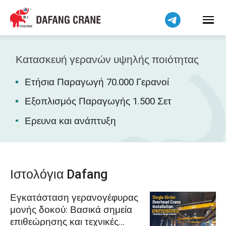
Bahasa Indonesia
Bahasa Melayu
Tiếng Việt
简体中文
Κατασκευή γερανών υψηλής ποιότητας
বাংলা
Ετήσια Παραγωγή 70.000 Γερανοί
فارسی
Pilipino
Εξοπλισμός Παραγωγής 1.500 Σετ
اردو
Ερευνα και ανάπτυξη
Українська
Čeština
Беларуская мова
Ιστολόγια Dafang
Kiswahili
Εγκατάσταση γερανογέφυρας
Dansk
μονής δοκού: Βασικά σημεία
Norsk
επιθεώρησης και τεχνικές