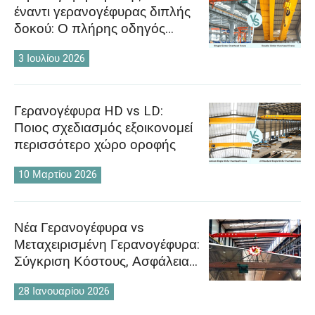
έναντι γερανογέφυρας διπλής
δοκού: Ο πλήρης οδηγός
επιλογής για βιομηχανικούς
3 Ιουλίου 2026
αγοραστές
Γερανογέφυρα HD vs LD:
Ποιος σχεδιασμός εξοικονομεί
περισσότερο χώρο οροφής
10 Μαρτίου 2026
Νέα Γερανογέφυρα vs
Μεταχειρισμένη Γερανογέφυρα:
Σύγκριση Κόστους, Ασφάλειας
και Κύκλου Ζωής
28 Ιανουαρίου 2026