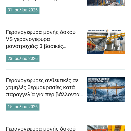
O‘zbekcha
απαιτήσεις
31 Ιουλίου 2026
Γερανογέφυρα μονής δοκού
VS γερανογέφυρα
μονοτροχιάς: 3 βασικές
διαφορές που θα σας
23 Ιουλίου 2026
βοηθήσουν να επιλέξετε τη
σωστή λύση
Γερανογέφυρες ανθεκτικές σε
χαμηλές θερμοκρασίες κατά
παραγγελία για περιβάλλοντα
-40°C: Βασικά χαρακτηριστικά
15 Ιουλίου 2026
σχεδιασμού και σκέψεις
Γερανογέφυρα μονής δοκού