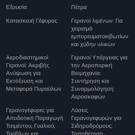
Εξουσία
Πέτρα
Κατασκευή Γέφυρας
Γερανοί λιμένων: Για
χειρισμό
εμπορευματοκιβωτίων
και χύδην υλικών
Αεροδιαστημικοί
Γερανοί Υπέργειας για
Γερανοί: Ακριβής
την Αεροπορική
Ανύψωση για
Βιομηχανία:
Εκτόξευση και
Συντήρηση και
Μεταφορά Πυραύλων
Συναρμολόγηση
Αεροσκαφών
Γερανογέφυρες για
Λύσεις
Αποδοτική Παραγωγή
Γερανογεφυρών για
Τσιμέντου, Γυαλιού,
Σιδηροδρόμους:
Τούβλων και
Τοποθέτηση