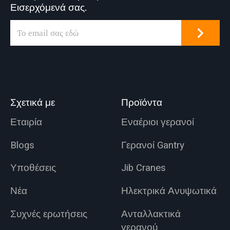
σταθμό παραγωγής
Εισερχόμενά σας.
και ναυπηγεία κ.λπ.
ενέργειας,
εναέριους γερανούς,
εργαστήριο
ένα κοινό
ελαφριάς και
χαρακτηριστικό
κλωστοϋφαντουργία
πολλών
ς, εργαστήριο
βιομηχανικών
βιομηχανίας
χώρων εργασίας
τροφίμων.
Σχετικά με
Προϊόντα
που εξυπηρετούν
διάφορες εφαρμογές
Εταιρία
Εναέριοι γερανοί
ανύψωσης.
Blogs
Γερανοί Gantry
Υποθέσεις
Jib Cranes
Νέα
Ηλεκτρικά Ανυψωτικά
Συχνές ερωτήσεις
Ανταλλακτικά
γερανού