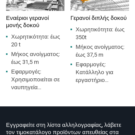
εκφόρτωση χύδην
υλικών.
Εναέριοι γερανοί
Γερανοί διπλής δοκού
μονής δοκού
Χωρητικότητα: έως
Χωρητικότητα: έως
350t
20 t
Μήκος ανοίγματος:
Μήκος ανοίγματος:
έως 37,5 m
έως 31,5 m
Εφαρμογές:
Εφαρμογές:
Κατάλληλο για
Χρησιμοποιείται σε
εργαστήριο
ναυπηγεία
μηχανουργικής
αποθεμάτων
κατεργασίας,
χάλυβα, ορυχείο,
εργαστήριο
βιομηχανία
βιομηχανίας
σκυροδέματος,
μεταλλουργίας,
Εγγραφείτε στη λίστα αλληλογραφίας, λάβετε
αποθήκες,
αποθήκη, αποθήκη,
τον τιμοκατάλογο προϊόντων απευθείας στα
εργοστάσια, λιμάνια