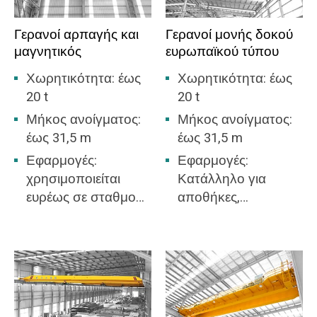
Γερανοί αρπαγής και
Γερανοί μονής δοκού
μαγνητικός
ευρωπαϊκού τύπου
Χωρητικότητα: έως
Χωρητικότητα: έως
20 t
20 t
Μήκος ανοίγματος:
Μήκος ανοίγματος:
έως 31,5 m
έως 31,5 m
Εφαρμογές:
Εφαρμογές:
χρησιμοποιείται
Κατάλληλο για
ευρέως σε σταθμούς
αποθήκες,
παραγωγής
αποθέματα υλικών
ενέργειας, ναυπηγεία
και γενικό
εμπορευμάτων,
εργοστάσιο.
εργαστήρια,
αποβάθρες κ.λπ. για
τη φόρτωση και