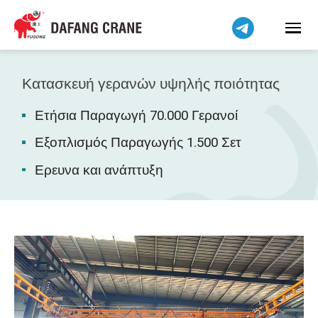
Bahasa Indonesia
Bahasa Melayu
Tiếng Việt
简体中文
Κατασκευή γερανών υψηλής ποιότητας
বাংলা
Ετήσια Παραγωγή 70.000 Γερανοί
فارسی
Pilipino
Εξοπλισμός Παραγωγής 1.500 Σετ
اردو
Ερευνα και ανάπτυξη
Українська
Čeština
Беларуская мова
Kiswahili
Dansk
Norsk