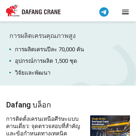
Bahasa Indonesia
Bahasa Melayu
Tiếng Việt
简体中文
การผลิตเครนคุณภาพสูง
বাংলা
การผลิตเครนปีละ 70,000 คัน
فارسی
Pilipino
อุปกรณ์การผลิต 1,500 ชุด
اردو
วิจัยและพัฒนา
Українська
Čeština
Беларуская мова
Dafang บล็อก
Kiswahili
การติดตั้งเครนเหนือศีรษะแบบ
Dansk
คานเดี่ยว: จุดตรวจสอบที่สำคัญ
Norsk
และข้อกำหนดทางเทคนิค