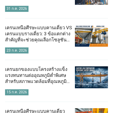
O‘zbekcha
31 ก.ค. 2026
เครนเหนือศีรษะแบบคานเดี่ยว VS
เครนแบบรางเดี่ยว: 3 ข้อแตกต่าง
สำคัญที่จะช่วยคุณเลือกโซลูชันที่
เหมาะสม
23 ก.ค. 2026
เครนยกของแบบโครงสร้างแข็ง
แรงทนทานต่ออุณหภูมิต่ำพิเศษ
สำหรับสภาพแวดล้อมที่อุณหภูมิ
-40°C: คุณสมบัติและข้อควร
15 ก.ค. 2026
พิจารณาที่สำคัญในการออกแบบ
เครนเหนือศีรษะแบบคานเดี่ยว