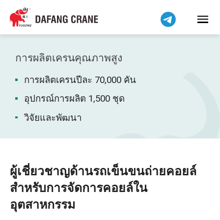
Bahasa Indonesia
Bahasa Melayu
Tiếng Việt
简体中文
การผลิตเครนคุณภาพสูง
বাংলা
การผลิตเครนปีละ 70,000 คัน
فارسی
Pilipino
อุปกรณ์การผลิต 1,500 ชุด
اردو
วิจัยและพัฒนา
Українська
Čeština
Беларуская мова
ผู้เชี่ยวชาญด้านรถเข็นขนถ่ายคอยล์
Kiswahili
สำหรับการจัดการคอยล์ใน
Dansk
อุตสาหกรรม
Norsk