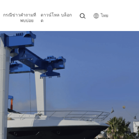
กรณี
ข่าว
คำถามที่
ดาวน์โหล
บล็อก
ไทย
พบบ่อย
ด