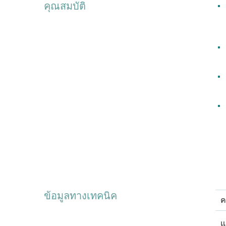
คุณสมบัติ
ข้อมูลทางเทคนิค
ค
แ