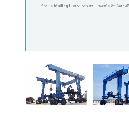
เข้าร่วม Mailing List รับรายการราคาสินค้าส่งตร