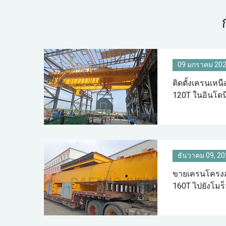
09 มกราคม 20
ติดตั้งเครนเหน
120T ในอินโดนี
ธันวาคม 09, 2
ขายเครนโครงสำ
160T ไปยังโมร