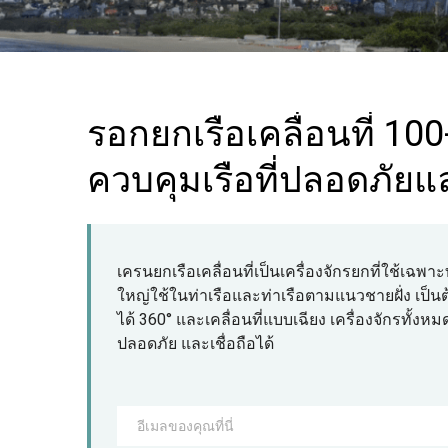
รอกยกเรือเคลื่อนที่ 10
ควบคุมเรือที่ปลอดภัยแ
เครนยกเรือเคลื่อนที่เป็นเครื่องจักรยกที่ใช้เ
ใหญ่ใช้ในท่าเรือและท่าเรือตามแนวชายฝั่ง เป
ได้ 360° และเคลื่อนที่แบบเฉียง เครื่องจักรทั้
ปลอดภัย และเชื่อถือได้