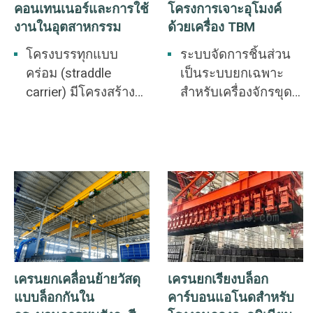
คอนเทนเนอร์และการใช้
โครงการเจาะอุโมงค์
งานในอุตสาหกรรม
ด้วยเครื่อง TBM
โครงบรรทุกแบบ
ระบบจัดการชิ้นส่วน
คร่อม (straddle
เป็นระบบยกเฉพาะ
carrier) มีโครงสร้าง
สำหรับเครื่องจักรขุด
แบบพอร์ทัลเดี่ยวที่
อุโมงค์แบบใช้หัวเจาะ
เคลื่อนที่เหนือตู้
ช่วยให้สามารถจับ
คอนเทนเนอร์โดยตรง
หมุน และขนส่งชิ้น
เพื่อการยกและซ้อน
ส่วนอุโมงค์และส่วน
ด้วยระบบกระจายไฮ
ประกอบท่อระบายน้ำ
ดรอลิก จึงสามารถ
แบบกล่อง ซึ่งเป็นหลัก
จัดการตู้คอนเทนเนอร์
ประกันสำคัญสำหรับ
จากรถบรรทุก รถราง
การก่อสร้างอุโมงค์
หรือพื้นดินได้อย่าง
แบบใช้หัวเจาะที่
เครนยกเคลื่อนย้ายวัสดุ
เครนยกเรียงบล็อก
แม่นยำ
ปลอดภัยและมี
แบบล็อกกันใน
คาร์บอนแอโนดสำหรับ
ประสิทธิภาพ