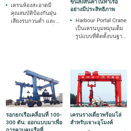
ขนส่งสินค้าในท่าเรือ
เครนห้องสะอาดมี
อย่างมีประสิทธิภาพ
คุณสมบัติป้องกันฝุ่น
Harbour Portal Crane
เสียงรบกวนต่ำ และ
เป็นเครนบูมหมุนเต็ม
ปราศจากการปนเปื้อน
รูปแบบที่ติดตั้งบนฐาน
ออกแบบมาโดยเฉพาะ
เครนเคลื่อนที่ไปตาม
สำหรับการจัดการวัสดุ
รางภาคพื้นดิน เครนนี้
และการยกที่แม่นยำ
ใช้กันอย่างแพร่หลาย
ในสภาพแวดล้อมที่มี
ในการโหลดและขน
ความบริสุทธิ์สูง เช่น
ถ่ายสินค้าด้วย
อุตสาหกรรม
เครื่องจักรในท่าเรือ
อิเล็กทรอนิกส์ ยา และ
และท่าเทียบเรือ การ
การบินและอวกาศ
ประกอบตัวเรือและ
การบำรุงรักษาเรือใน
รอกยกเรือเคลื่อนที่ 100-
เครนรางเดี่ยวพร้อมโล่
กระบวนการต่อเรือใน
300 ตัน: ออกแบบมาเพื่อ
สำหรับเจาะอุโมงค์
อู่ต่อเรือ และการ
การควบคุมเรือที่