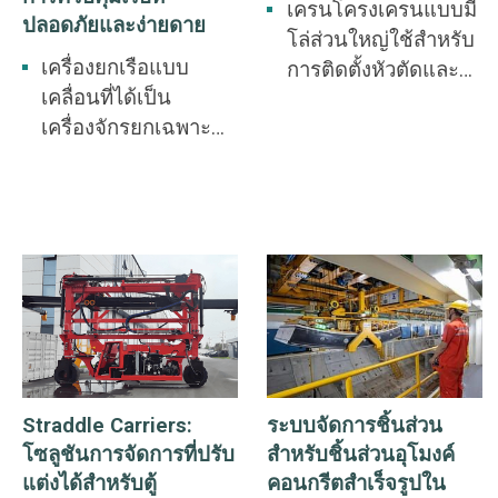
ก่อสร้างโครงการ
เครนโครงเครนแบบมี
ปลอดภัยและง่ายดาย
เขื่อนบนไซต์ก่อสร้าง
โล่ส่วนใหญ่ใช้สำหรับ
สถานีพลังงานน้ำ
เครื่องยกเรือแบบ
การติดตั้งหัวตัดและ
ขนาดใหญ่ เครนนี้มี
เคลื่อนที่ได้เป็น
ตัวโล่ของอุปกรณ์ที่
ขอบเขตการใช้งานที่
เครื่องจักรยกเฉพาะ
ไม่ใช่การขุด เช่น
กว้างขวางและมีความ
ทางชนิดหนึ่งที่ใช้
เครื่องขุดอุโมงค์แบบ
สำคัญอย่างยิ่งในการ
สำหรับงานยกและลด
โล่ รวมไปถึงการยก
ลดการใช้แรงงานคน
ระดับเรือในน้ำและ
ส่วนรองรับอุโมงค์ใน
หนัก ปรับปรุงสภาพ
การขนส่งระดับ โดย
ระหว่างการก่อสร้าง
การทำงานของคนงาน
ส่วนใหญ่ใช้ในท่าเรือ
และเพิ่มผลผลิต
และท่าเทียบเรือตาม
แรงงาน เครนนี้เป็น
แนวชายฝั่ง เป็นต้น
อุปกรณ์ที่ขาดไม่ได้
และสำคัญสำหรับการ
ทำให้กระบวนการทาง
Straddle Carriers:
ระบบจัดการชิ้นส่วน
อุตสาหกรรมเป็น
โซลูชันการจัดการที่ปรับ
สำหรับชิ้นส่วนอุโมงค์
เครื่องจักร
แต่งได้สำหรับตู้
คอนกรีตสำเร็จรูปใน