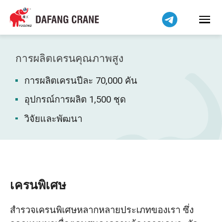
Bahasa Indonesia
Bahasa Melayu
Tiếng Việt
简体中文
การผลิตเครนคุณภาพสูง
বাংলা
การผลิตเครนปีละ 70,000 คัน
فارسی
Pilipino
อุปกรณ์การผลิต 1,500 ชุด
اردو
วิจัยและพัฒนา
Українська
Čeština
Беларуская мова
Kiswahili
เครนพิเศษ
Dansk
สำรวจเครนพิเศษหลากหลายประเภทของเรา ซึ่ง
Norsk