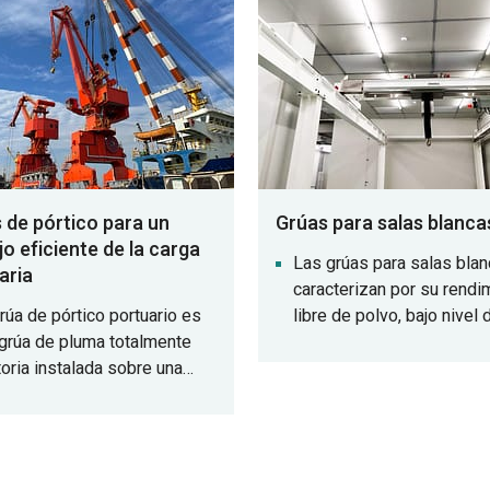
n, lo que garantiza la
desde camiones, vagone
ridad y la eficiencia de la
ferrocarril o desde el suel
trucción de tuneladoras de
udo.
 de pórtico para un
Grúas para salas blanca
o eficiente de la carga
Las grúas para salas bla
aria
caracterizan por su rendi
rúa de pórtico portuario es
libre de polvo, bajo nivel 
grúa de pluma totalmente
ruido y libre de contamina
toria instalada sobre una
están diseñadas
 de pórtico que se
específicamente para el 
laza a lo largo de una pista
de materiales y la elevac
estre. Se utiliza ampliamente
precisión en entornos de 
a carga y descarga
pureza, como las industri