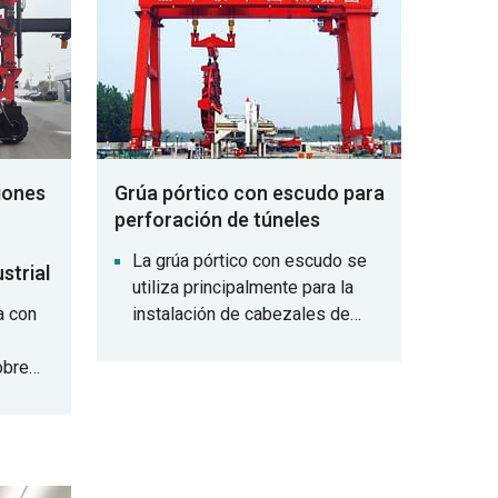
ciones
Grúa pórtico con escudo para
perforación de túneles
La grúa pórtico con escudo se
strial
utiliza principalmente para la
a con
instalación de cabezales de
corte y cuerpos de escudo de
obre
equipos que no sean de
excavación, como por ejemplo
ante un
tuneladoras con escudo, así
nipula
como para elevar segmentos de
edores
soporte de túneles durante la