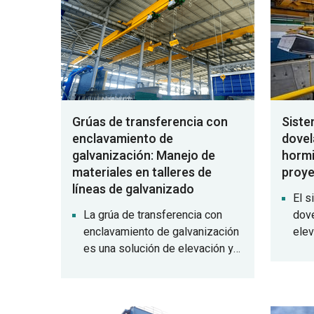
Grúas de transferencia con
Siste
enclavamiento de
dovel
galvanización: Manejo de
hormi
materiales en talleres de
proye
líneas de galvanizado
El s
La grúa de transferencia con
dove
enclavamiento de galvanización
elev
es una solución de elevación y
tune
transferencia especializada
el a
diseñada para líneas de
tran
producción de galvanización,
comp