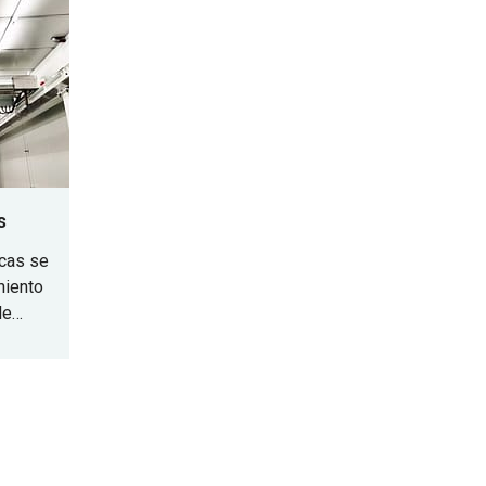
s de
construcción.
o.
s
ncas se
miento
de
ción, y
manejo
ión de
alta
as