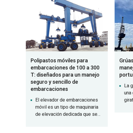
particularmente adecuada para
cajó
procesos con flujos de trabajo
segu
complejos y entornos
cons
operativos hostiles.
esc
Polipastos móviles para
Grúas
embarcaciones de 100 a 300
manej
T: diseñados para un manejo
portu
seguro y sencillo de
La g
embarcaciones
una 
El elevador de embarcaciones
gira
móvil es un tipo de maquinaria
base
de elevación dedicada que se
desp
utiliza para subir y bajar
terr
embarcaciones y nivelar el
en l