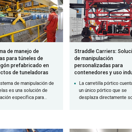
ma de manejo de
Straddle Carriers: Solu
as para túneles de
de manipulación
gón prefabricado en
personalizadas para
ctos de tuneladoras
contenedores y uso indu
istema de manipulación de
La carretilla pórtico cuent
las es una solución de
un único pórtico que se
ación específica para
desplaza directamente s
ladoras de escudo. Permite
los contenedores para su
garre, la rotación y el
elevación y apilado. Medi
sporte de dovelas de túnel y
distribuidor hidráulico, ma
onentes de alcantarillas de
con precisión los conten