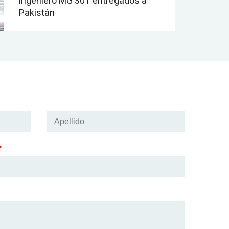
ingeniero MG 30T entregados a
Pakistán
*