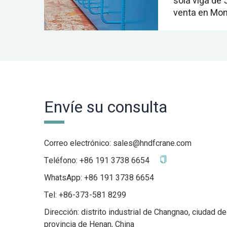
sola viga de
venta en Mon
Envíe su consulta
Correo electrónico:
sales@hndfcrane.com
Teléfono:
+86 191 3738 6654
WhatsApp:
+86 191 3738 6654
Tel: +86-373-581 8299
Dirección: distrito industrial de Changnao, ciudad de
provincia de Henan, China