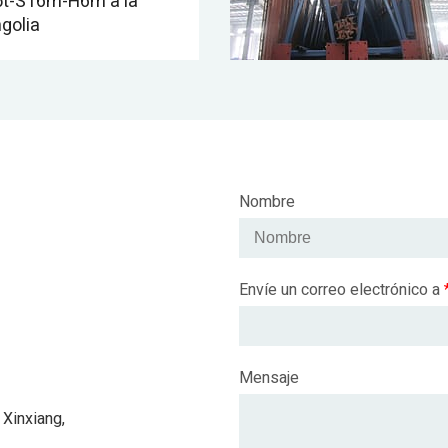
 5t-S16m-H6m a la
golia
Nombre
Envíe un correo electrónico a
Mensaje
 Xinxiang,