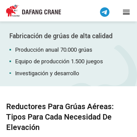
Bahasa Indonesia
Bahasa Melayu
Tiếng Việt
简体中文
Fabricación de grúas de alta calidad
বাংলা
Producción anual 70.000 grúas
فارسی
Pilipino
Equipo de producción 1.500 juegos
اردو
Investigación y desarrollo
Українська
Čeština
Беларуская мова
Reductores Para Grúas Aéreas:
Kiswahili
Tipos Para Cada Necesidad De
Dansk
Elevación
Norsk