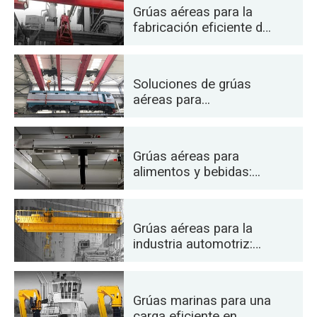
aeronaves
Grúas aéreas para la
fabricación eficiente de
cemento, vidrio, ladrillos
y hormigón prefabricado
Soluciones de grúas
aéreas para
ferrocarriles: colocación
de vías, mantenimiento
de material rodante y
Grúas aéreas para
manipulación de
alimentos y bebidas:
contenedores
soluciones fiables para
una manipulación
eficiente
Grúas aéreas para la
industria automotriz:
soluciones de
automatización
eficientes
Grúas marinas para una
carga eficiente en