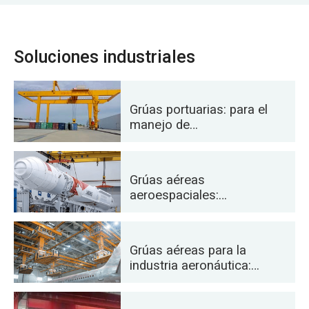
Soluciones industriales
Grúas portuarias: para el
manejo de
contenedores y
materiales a granel
Grúas aéreas
aeroespaciales:
Elevación de precisión
para el lanzamiento y
transporte de cohetes
Grúas aéreas para la
industria aeronáutica:
mantenimiento y
ensamblaje de