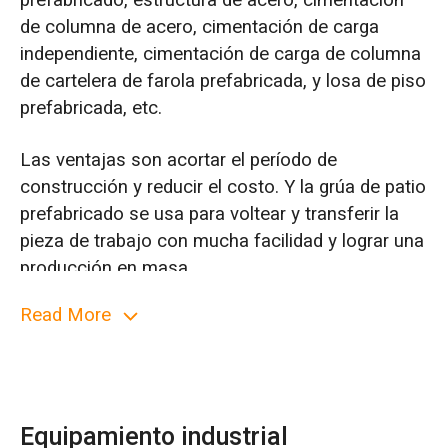
prefabricado, estructura de acero, cimentación
de columna de acero, cimentación de carga
independiente, cimentación de carga de columna
de cartelera de farola prefabricada, y losa de piso
prefabricada, etc.
Las ventajas son acortar el período de
construcción y reducir el costo. Y la grúa de patio
prefabricado se usa para voltear y transferir la
pieza de trabajo con mucha facilidad y lograr una
producción en masa.
Read More
El molino de prefabricación es el sitio donde se
preparan el hormigón o varios componentes de
construcción en el proyecto de construcción y se
transportan directamente al sitio de construcción
para su instalación después del procesamiento y
Equipamiento industrial