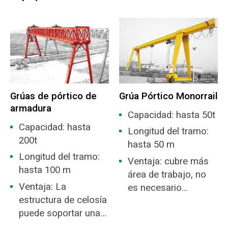
la conformación. Se utiliza principalmente para
pilares de carga preempotrados de hormigón
armado prefabricado, cimentación de carga
independiente de cimentación de columna de
acero de estructura de acero, cimentación de
carga de farola prefabricada y columna de
cartelera, losa de piso prefabricada, etc.
Grúas de pórtico de
Grúa Pórtico Monorrail
armadura
La ventaja es que se acorta el período de
Capacidad: hasta 50t
construcción y se reduce el costo. Las grúas de
Capacidad: hasta
Longitud del tramo:
patio prefabricadas se utilizan para voltear y
200t
hasta 50 m
transferir piezas de trabajo y lograr una
Longitud del tramo:
Ventaja: cubre más
producción en masa con mucha facilidad.
hasta 100 m
área de trabajo, no
Ventaja: La
es necesario
estructura de celosía
construir un
puede soportar una
almacén.
gran presión del