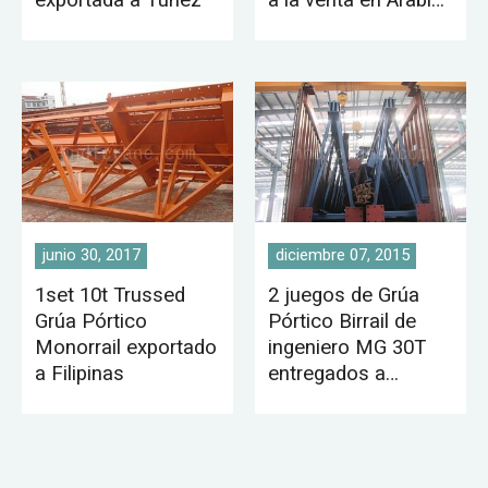
exportada a Túnez
a la venta en Arabia
Saudita
junio 30, 2017
diciembre 07, 2015
1set 10t Trussed
2 juegos de Grúa
Grúa Pórtico
Pórtico Birrail de
Monorrail exportado
ingeniero MG 30T
a Filipinas
entregados a
Pakistán