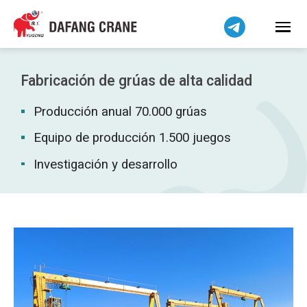
Bahasa Indonesia
Bahasa Melayu
Tiếng Việt
简体中文
Fabricación de grúas de alta calidad
বাংলা
Producción anual 70.000 grúas
فارسی
Pilipino
Equipo de producción 1.500 juegos
اردو
Investigación y desarrollo
Українська
Čeština
Беларуская мова
Kiswahili
Dansk
Norsk