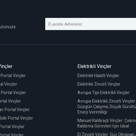
 Kutunuza
Vinçler
Elektrikli Vinçler
ş Portal Vinçler
Elektrikli Halatlı Vinçler
al Vinçler
Elektrikli Zincirli Vinçler
 Portal Vinçler
Avrupa Tipi Elektrikli Vinçler
rtal Vinçler
Avrupa Elektrikli Zincirli Vinçler:
Düzgün Çalışma, Düşük Gürültü
r Portal Vinçler
Enerji Verimliliği
ilir Portal Vinçler
Manuel Kaldıraçlı Vinçler: Çekm
Kaldırma Görevleri İçin İdeal
Portal Vinçler
El Zincirli Vinçler: Güç Olmayan
ortal Vinçler