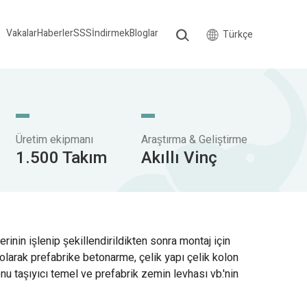
Vakalar
Haberler
SSS
İndirmek
Bloglar
Türkçe
Üretim ekipmanı
Araştırma & Geliştirme
1.500 Takım
Akıllı Vinç
rinin işlenip şekillendirildikten sonra montaj için
olarak prefabrike betonarme, çelik yapı çelik kolon
u taşıyıcı temel ve prefabrik zemin levhası vb.'nin