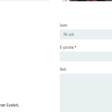
İsim
E-posta
*
İleti
an Eyaleti,