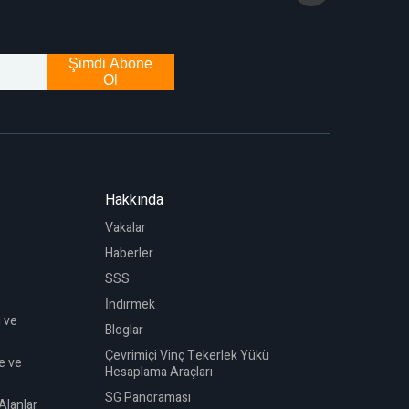
Şimdi Abone
Ol
Hakkında
Vakalar
Haberler
SSS
İndirmek
 ve
Bloglar
Çevrimiçi Vinç Tekerlek Yükü
e ve
Hesaplama Araçları
SG Panoraması
 Alanlar