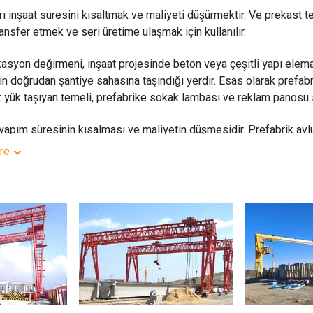
rı inşaat süresini kısaltmak ve maliyeti düşürmektir. Ve prekast te
ransfer etmek ve seri üretime ulaşmak için kullanılır.
asyon değirmeni, inşaat projesinde beton veya çeşitli yapı elemanl
in doğrudan şantiye sahasına taşındığı yerdir. Esas olarak prefab
 yük taşıyan temeli, prefabrike sokak lambası ve reklam panosu 
 yapım süresinin kısalması ve maliyetin düşmesidir. Prefabrik avlu
ok daha kolay gerçekleştirmek için kullanılır.
re