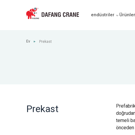
endüstriler
Ürünle
Ev
Prekast
►
Prekast
Prefabrik
doğrudan 
temeli ba
önceden g