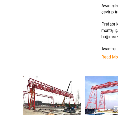
Avantajla
çevirip t
Prefabrik
montaj iç
bağımsız
Avantajı,
üretimi ç
Read Mo