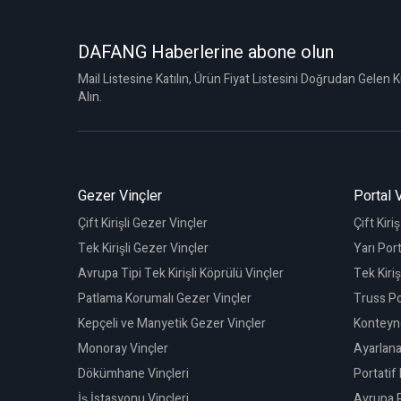
DAFANG Haberlerine abone olun
Mail Listesine Katılın, Ürün Fiyat Listesini Doğrudan Gelen
Alın.
Gezer Vinçler
Portal 
Çift Kirişli Gezer Vinçler
Çift Kiri
Tek Kirişli Gezer Vinçler
Yarı Port
Avrupa Tipi Tek Kirişli Köprülü Vinçler
Tek Kiriş
Patlama Korumalı Gezer Vinçler
Truss Po
Kepçeli ve Manyetik Gezer Vinçler
Konteyne
Monoray Vinçler
Ayarlanab
Dökümhane Vinçleri
Portatif 
İş İstasyonu Vinçleri
Avrupa P