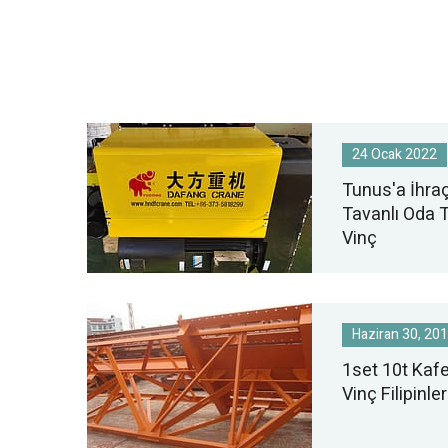
24 Ocak 2022
Tunus'a İhraç
Tavanlı Oda Ti
Vinç
Haziran 30, 20
1set 10t Kafes
Vinç Filipinler