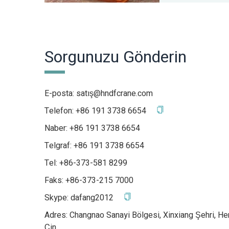
Sorgunuzu Gönderin
E-posta:
satış@hndfcrane.com
Telefon:
+86 191 3738 6654
Naber:
+86 191 3738 6654
Telgraf:
+86 191 3738 6654
Tel: +86-373-581 8299
Faks: +86-373-215 7000
Skype:
dafang2012
Adres: Changnao Sanayi Bölgesi, Xinxiang Şehri, Hen
Çin