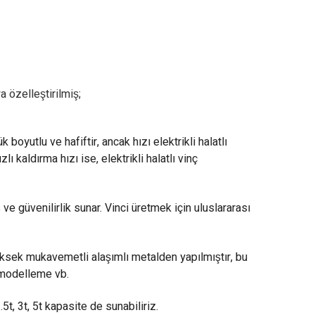
özelleştirilmiş;
çük boyutlu ve hafiftir, ancak hızı elektrikli halatlı
ı kaldırma hızı ise, elektrikli halatlı vinç
ve güvenilirlik sunar. Vinci üretmek için uluslararası
yüksek mukavemetli alaşımlı metalden yapılmıştır, bu
ı modelleme vb.
t, 3t, 5t kapasite de sunabiliriz.