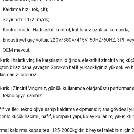
Kaldırma hızı: tek, çift;
Seyir hızı: 11/21m/dk;
Kontrol modu: Hatlı askılı kontrol, kablosuz uzaktan kumanda;
Endüstriyel güç voltajı, 220V/380V/415V, 50HZ/60HZ, 3Ph veya 
OEM mevcut;
ktrikli halatlı vinç ile karşılaştırıldığında, elektrikli zincirli vinç kü
çten biraz daha yavaştır. Gereken hafif yüksekliğiniz yüksek ve hızl
lanmanızı öneririz.
ktrikli Zincirli Vinçimiz, günlük kullanımda olağanüstü performans 
ri teknolojiye sahibiz.
if ve ileri teknolojiye sahip kaldırma ekipmanıdır; ana gövdesi 
enle küçük hacimli, hafif, kompakt yapı, kolay kullanım, yakışıkl
mal kaldırma kapasitesi 125-2000kg'dır; bireysel talebiniz için 2.5