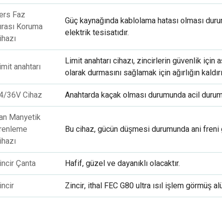
ers Faz
Güç kaynağında kablolama hatası olması duru
ırası Koruma
elektrik tesisatıdır.
ihazı
Limit anahtarı cihazı, zincirlerin güvenlik iç
imit anahtarı
olarak durmasını sağlamak için ağırlığın kaldırıl
4/36V Cihaz
Anahtarda kaçak olması durumunda acil durumla
an Manyetik
renleme
Bu cihaz, gücün düşmesi durumunda ani freni g
ihazı
incir Çanta
Hafif, güzel ve dayanıklı olacaktır.
incir
Zincir, ithal FEC G80 ultra ısıl işlem görmüş al