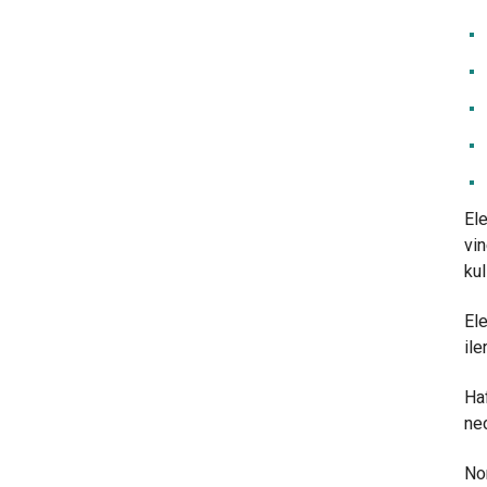
Ele
vin
kul
Ele
ile
Haf
ned
Nor