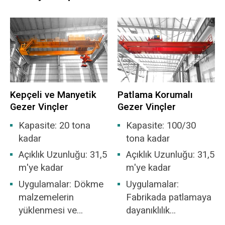
girişine hareket eder, tartma ve ölçme, besleme
ve park konumuna geri döndü veya bu eylemi
tekrarladı. Çöp taşıma ve karıştırma işlemi de
otomatik olarak yapılmaktadır.
Ana Özellikler:
Kepçeli ve Manyetik
Patlama Korumalı
Zorlu çalışma ortamı: yüksek sıcaklık, yüksek
Gezer Vinçler
Gezer Vinçler
nem, tozlu, güçlü gaz aşındırıcılığı.
Kapasite: 20 tona
Kapasite: 100/30
Ağır iş yükü: Ortalama yıllık çalışma süresi
kadar
tona kadar
yaklaşık 8000 saattir. yüksek tam yük oranı ve
Açıklık Uzunluğu: 31,5
Açıklık Uzunluğu: 31,5
sık çalışma.
m'ye kadar
m'ye kadar
Uygulamalar: Dökme
Uygulamalar:
Bakımı zor: kötü çalışma ortamı ve çöp
malzemelerin
Fabrikada patlamaya
çürümesinden kaynaklanan çeşitli zararlı gazlar
yüklenmesi ve
dayanıklılık
işin zorluğunu artırır.
boşaltılması için
kabiliyetinin IIB veya