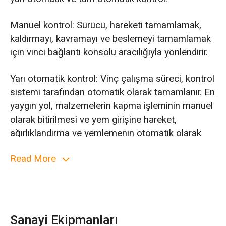
Manuel kontrol: Sürücü, hareketi tamamlamak,
kaldırmayı, kavramayı ve beslemeyi tamamlamak
için vinci bağlantı konsolu aracılığıyla yönlendirir.
Yarı otomatik kontrol: Vinç çalışma süreci, kontrol
sistemi tarafından otomatik olarak tamamlanır. En
yaygın yol, malzemelerin kapma işleminin manuel
olarak bitirilmesi ve yem girişine hareket,
ağırlıklandırma ve yemlemenin otomatik olarak
taşınmasıdır.
Read More
Tam otomatik kontrol: Besleme girişi sinyal
verdiğinde vinç otomatik olarak çalışır, park
konumundan toplama noktasına hareket eder,
kepçeyi indirir, çöpü alır, kepçeyi kaldırır, yem
Sanayi Ekipmanları