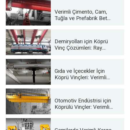
Verimli Çimento, Cam,
Tuğla ve Prefabrik Beton
Üretimi için Köprülü
Vinçler
Demiryolları için Köprü
Vinç Çözümleri: Ray
Döşeme, Demiryolu
Araçları Bakımı ve
Konteyner Elleçleme
Gıda ve İçecekler İçin
Köprü Vinçleri: Verimli
Taşıma İçin Güvenilir
Çözümler
Otomotiv Endüstrisi için
Köprülü Vinçler: Verimli
Otomasyon Çözümleri