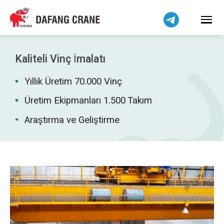
Bahasa Indonesia
Bahasa Melayu
Tiếng Việt
简体中文
Kaliteli Vinç İmalatı
বাংলা
Yıllık Üretim 70.000 Vinç
فارسی
Pilipino
Üretim Ekipmanları 1.500 Takım
اردو
Araştırma ve Geliştirme
Українська
Čeština
Беларуская мова
Kiswahili
Dansk
Norsk