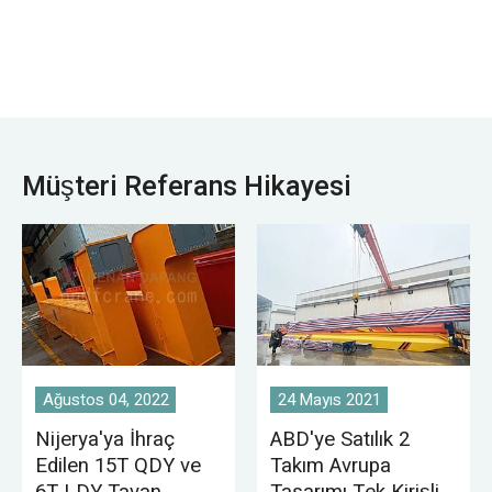
fabrika, liman ve
atölyesi, depo, stok
gemi inşaatı vb.
sahası, elektrik
birçok endüstriyel iş
santrali, hafif ve
yerinin ortak özelliği
tekstil endüstrisi
olan gezer vinç
atölyesi, gıda
çeşitli kaldırma
endüstrisi atölyesi
uygulamalarına
için uygundur.
Müşteri Referans Hikayesi
hizmet etmektedir.
Ağustos 04, 2022
24 Mayıs 2021
Nijerya'ya İhraç
ABD'ye Satılık 2
Edilen 15T QDY ve
Takım Avrupa