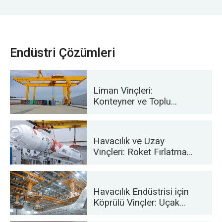
Endüstri Çözümleri
Liman Vinçleri:
Konteyner ve Toplu
Malzeme Elleçleme İçin
Havacılık ve Uzay
Vinçleri: Roket Fırlatma
ve Taşıma için Hassas
Kaldırma
Havacılık Endüstrisi için
Köprülü Vinçler: Uçak
Bakımı ve Montajı