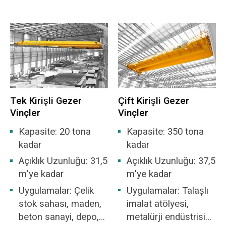
Yüksek güvenilirlik gereksinimleri: Vincin
enerji santrallerinde,
IIC seviyesinden
zamanında tamir edilmemesi, yakma fırınının
yük tersanelerinde,
yüksek olmadığı ve
beslemesini etkileyecek ve atık yakma tesisinin
atölyelerde,
tutuşma sıcaklığı
üretimi durdurmasına neden olacaktır.
rıhtımlarda vb. yaygın
grubunun T1-T4
olarak kullanılır.
grubu yanıcı gaz veya
buhar ve havanın
oluşturduğu patlayıcı
Tek Kirişli Gezer
Çift Kirişli Gezer
gaz karışımı olduğu
Vinçler
Vinçler
yerler için uygundur.
Bölge 1 veya Bölge
Kapasite: 20 tona
Kapasite: 350 tona
2'deki tehlikeli alanlar
kadar
kadar
için uygundur.
Açıklık Uzunluğu: 31,5
Açıklık Uzunluğu: 37,5
m'ye kadar
m'ye kadar
Uygulamalar: Çelik
Uygulamalar: Talaşlı
stok sahası, maden,
imalat atölyesi,
beton sanayi, depo,
metalürji endüstrisi