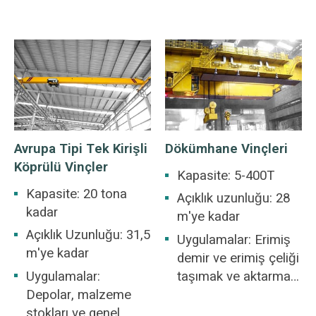
atölyesi, depo, stok
fabrika, liman ve
sahası, elektrik
gemi inşaatı vb.
santrali, hafif ve
birçok endüstriyel iş
tekstil endüstrisi
yerinin ortak özelliği
atölyesi, gıda
olan gezer vinç
endüstrisi atölyesi
çeşitli kaldırma
için uygundur.
uygulamalarına
hizmet etmektedir.
Avrupa Tipi Tek Kirişli
Dökümhane Vinçleri
Köprülü Vinçler
Kapasite: 5-400T
Kapasite: 20 tona
Açıklık uzunluğu: 28
kadar
m'ye kadar
Açıklık Uzunluğu: 31,5
Uygulamalar: Erimiş
m'ye kadar
demir ve erimiş çeliği
Uygulamalar:
taşımak ve aktarmak
Depolar, malzeme
için uygundur
stokları ve genel