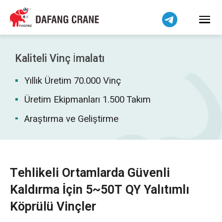
Bahasa Indonesia
Bahasa Melayu
Tiếng Việt
简体中文
Kaliteli Vinç İmalatı
বাংলা
Yıllık Üretim 70.000 Vinç
فارسی
Pilipino
Üretim Ekipmanları 1.500 Takım
اردو
Araştırma ve Geliştirme
Українська
Čeština
Беларуская мова
Tehlikeli Ortamlarda Güvenli
Kiswahili
Kaldırma İçin 5~50T QY Yalıtımlı
Dansk
Köprülü Vinçler
Norsk