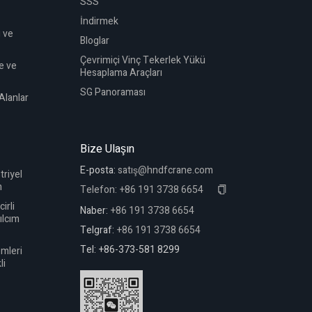
SSS
İndirmek
 ve
Bloglar
Çevrimiçi Vinç Tekerlek Yükü
e ve
Hesaplama Araçları
SG Panoraması
 Alanlar
Bize Ulaşın
E-posta:
satış@hndfcrane.com
triyel
m
Telefon:
+86 191 3738 6654
irli
Naber:
+86 191 3738 6654
vılcım
Telgraf:
+86 191 3738 6654
Tel: +86-373-581 8299
emleri
li