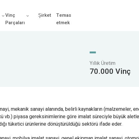
r
Vinç
Şirket
Temas
Parçaları
etmek
Yıllık Üretim
70.000 Vinç
nayi, mekanik sanayi alanında, belirli kaynakların (malzemeler, ener
ü vb.) piyasa gereksinimlerine göre imalat süreciyle büyük aletler
ığı tüketici ürünlerine dönüştürüldüğü sektörü ifade eder.
anayi, mobilya imalat sanayi, genel ekipman imalat sanayi, otomob