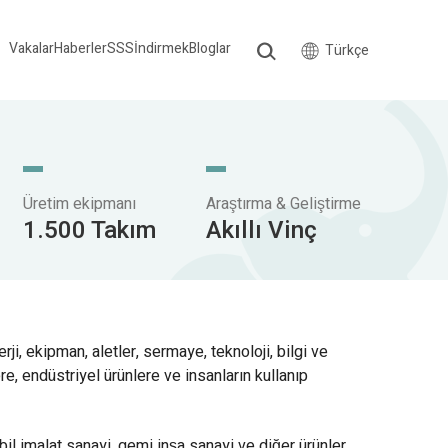
Vakalar
Haberler
SSS
İndirmek
Bloglar
Türkçe
Üretim ekipmanı
Araştırma & Geliştirme
1.500 Takım
Akıllı Vinç
ji, ekipman, aletler, sermaye, teknoloji, bilgi ve
e, endüstriyel ürünlere ve insanların kullanıp
il imalat sanayi, gemi inşa sanayi ve diğer ürünler