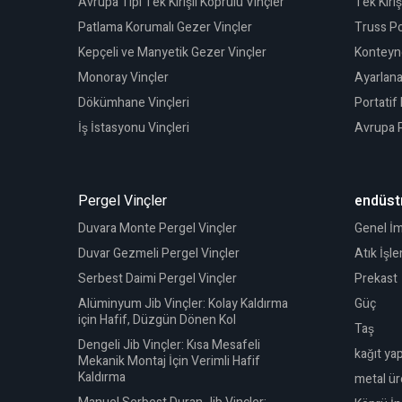
Avrupa Tipi Tek Kirişli Köprülü Vinçler
Tek Kiriş
Patlama Korumalı Gezer Vinçler
Truss Po
Kepçeli ve Manyetik Gezer Vinçler
Konteyne
Monoray Vinçler
Ayarlanab
Dökümhane Vinçleri
Portatif 
İş İstasyonu Vinçleri
Avrupa P
Pergel Vinçler
endüstr
Duvara Monte Pergel Vinçler
Genel İm
Duvar Gezmeli Pergel Vinçler
Atık İşl
Serbest Daimi Pergel Vinçler
Prekast
Alüminyum Jib Vinçler: Kolay Kaldırma
Güç
için Hafif, Düzgün Dönen Kol
Taş
Dengeli Jib Vinçler: Kısa Mesafeli
kağıt ya
Mekanik Montaj İçin Verimli Hafif
Kaldırma
metal ür