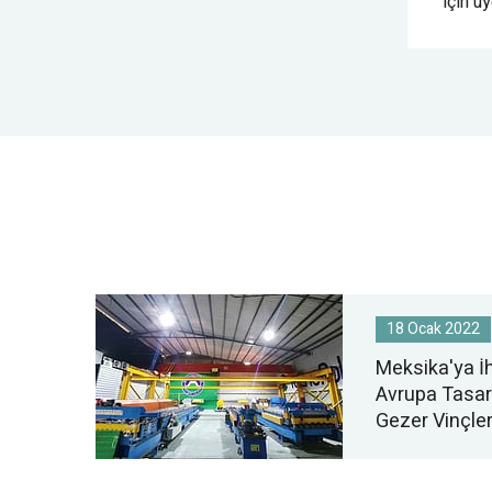
plakanın koşulları ile sınırlı
için u
değildir ve çeşitli dikey kurplar,
düz kurplar ve karmaşık kurplar
üzerinde çalıştırılabilir.
18 Ocak 2022
Meksika'ya İ
Avrupa Tasarı
Gezer Vinçle