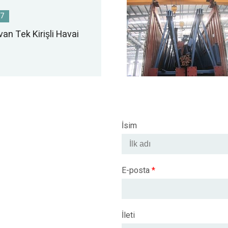
17
an Tek Kirişli Havai
İsim
E-posta
*
İleti