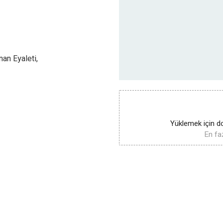
an Eyaleti,
Yüklemek için do
En faz