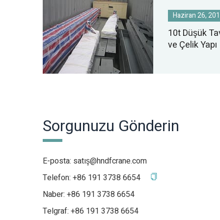
Haziran 26, 20
10t Düşük Tav
ve Çelik Yapı
Sorgunuzu Gönderin
E-posta:
satış@hndfcrane.com
Telefon:
+86 191 3738 6654
Naber:
+86 191 3738 6654
Telgraf:
+86 191 3738 6654