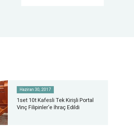
elektrik santrali, hafif ve tekstil
endüstrisi atölyesi, gıda
endüstrisi atölyesi için uygundur.
Haziran 30, 2017
1set 10t Kafesli Tek Kirişli Portal
Vinç Filipinler'e İhraç Edildi