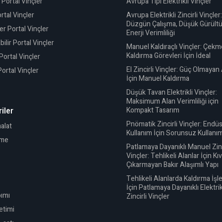
 Portal Vinçler
Avrupa Tipi Elektrikli Vinçler
rtal Vinçler
Avrupa Elektrikli Zincirli Vinçler:
Düzgün Çalışma, Düşük Gürültü
r Portal Vinçler
Enerji Verimliliği
ilir Portal Vinçler
Manuel Kaldıraçlı Vinçler: Çekm
Kaldırma Görevleri İçin İdeal
Portal Vinçler
El Zincirli Vinçler: Güç Olmayan
ortal Vinçler
İçin Manuel Kaldırma
Düşük Tavan Elektrikli Vinçler:
Maksimum Alan Verimliliği için
iler
Kompakt Tasarım
Pnömatik Zincirli Vinçler: Endüs
alat
Kullanım İçin Sorunsuz Kullanı
eme
Patlamaya Dayanıklı Manuel Zinc
Vinçler: Tehlikeli Alanlar İçin Kı
Çıkarmayan Bakır Alaşımlı Yapı
Tehlikeli Alanlarda Kaldırma İşl
İçin Patlamaya Dayanıklı Elektrik
pımı
Zincirli Vinçler
etimi