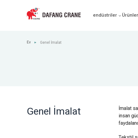
endüstriler
Ürünle
Ev
Genel İmalat
►
Genel İmalat
İmalat sa
insan güc
faydaland
Tekstil s