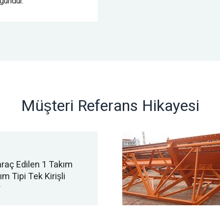
ygundur.
Müşteri Referans Hikayesi
hraç Edilen 1 Takım
m Tipi Tek Kirişli
r