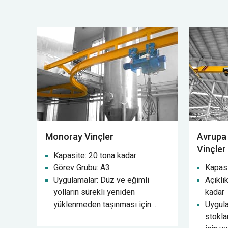
Monoray Vinçler
Avrupa 
Vinçler
Kapasite: 20 tona kadar
Görev Grubu: A3
Kapasi
Uygulamalar: Düz ve eğimli
Açıklı
yolların sürekli yeniden
kadar
yüklenmeden taşınması için
Uygul
kullanılabilir ve taşıma yükü alt
stokla