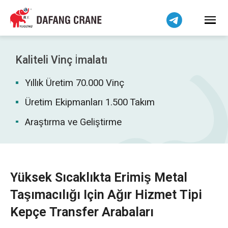
Bahasa Indonesia
Bahasa Melayu
Tiếng Việt
简体中文
Kaliteli Vinç İmalatı
বাংলা
Yıllık Üretim 70.000 Vinç
فارسی
Pilipino
Üretim Ekipmanları 1.500 Takım
اردو
Araştırma ve Geliştirme
Українська
Čeština
Беларуская мова
Yüksek Sıcaklıkta Erimiş Metal
Kiswahili
Taşımacılığı Için Ağır Hizmet Tipi
Dansk
Kepçe Transfer Arabaları
Norsk