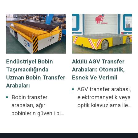
Endüstriyel Bobin
Akülü AGV Transfer
Taşımacılığında
Arabaları: Otomatik,
Uzman Bobin Transfer
Esnek Ve Verimli
Arabaları
AGV transfer arabası,
Bobin transfer
elektromanyetik veya
arabaları, ağır
optik kılavuzlama ile
bobinlerin güvenli bir
donatılmış, önceden
şekilde taşınması için
belirlenmiş yolları
tasarlanmıştır. Ayrıca,
takip edebilen,
silindirik
yerleşik güvenlik ve