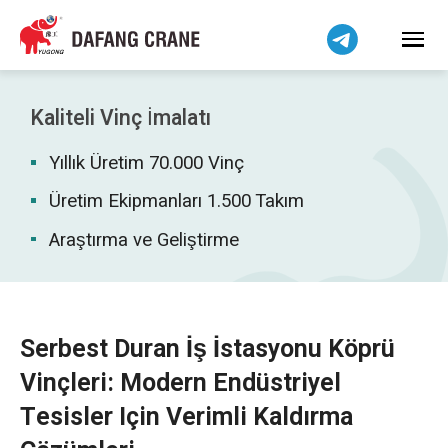
Bahasa Indonesia
Bahasa Melayu
Tiếng Việt
简体中文
Kaliteli Vinç İmalatı
বাংলা
Yıllık Üretim 70.000 Vinç
فارسی
Pilipino
Üretim Ekipmanları 1.500 Takım
اردو
Araştırma ve Geliştirme
Українська
Čeština
Беларуская мова
Serbest Duran İş İstasyonu Köprü
Kiswahili
Vinçleri: Modern Endüstriyel
Dansk
Tesisler Için Verimli Kaldırma
Norsk