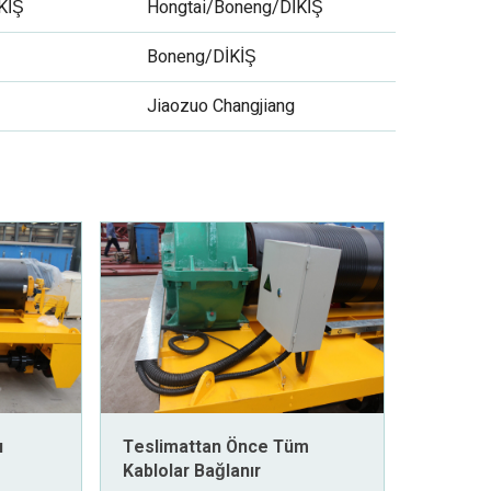
KİŞ
Hongtai/Boneng/DİKİŞ
Boneng/DİKİŞ
Jiaozuo Changjiang
ı
Teslimattan Önce Tüm
Kablolar Bağlanır