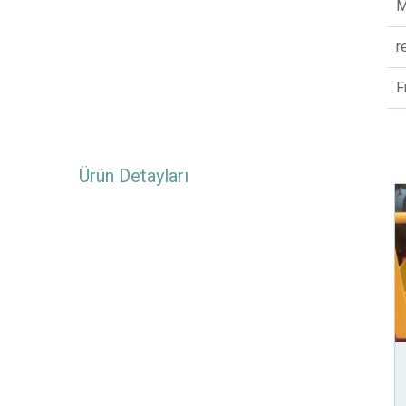
M
r
F
Ürün Detayları