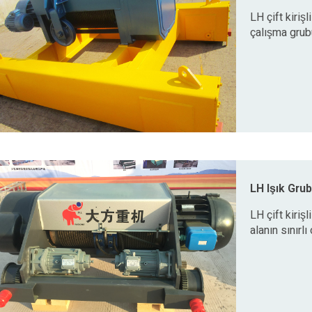
LH çift kiriş
çalışma grub
LH Işık Gru
LH çift kirişl
alanın sınırl