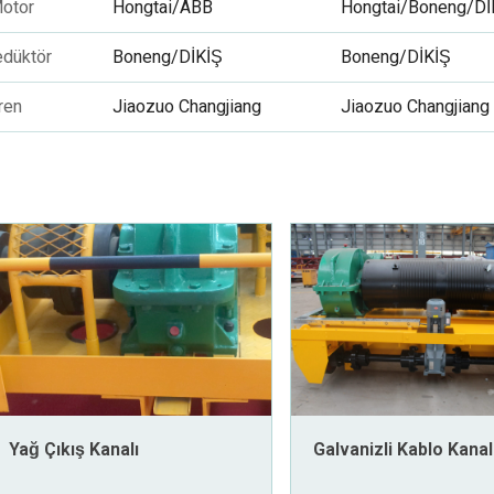
otor
Hongtai/ABB
Hongtai/Boneng/Dİ
edüktör
Boneng/DİKİŞ
Boneng/DİKİŞ
ren
Jiaozuo Changjiang
Jiaozuo Changjiang
Yağ Çıkış Kanalı
Galvanizli Kablo Kanal