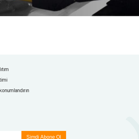
ıtım
timi
 konumlandırın
Şimdi Abone Ol