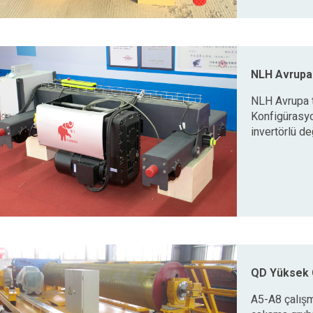
NLH Avrupa 
NLH Avrupa ti
Konfigürasy
invertörlü de
QD Yüksek 
A5-A8 çalışma