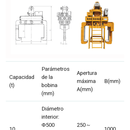
Parámetros
Apertura
Capacidad
de la
máxima
B(mm)
(t)
bobina
A(mm)
(mm)
Diámetro
interior:
Φ500
250～
10
1000