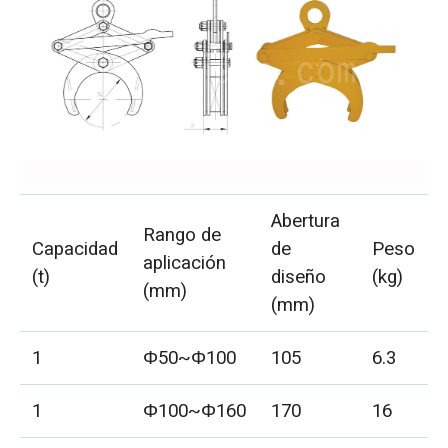
Abertura
Rango de
Capacidad
de
Peso
aplicación
(t)
diseño
(kg)
(mm)
(mm)
1
Φ50~Φ100
105
6.3
1
Φ100~Φ160
170
16