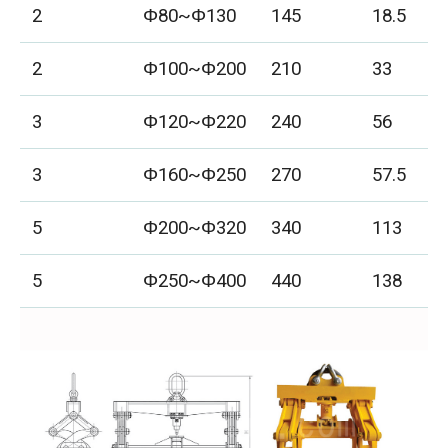
2
Φ80~Φ130
145
18.5
2
Φ100~Φ200
210
33
3
Φ120~Φ220
240
56
3
Φ160~Φ250
270
57.5
5
Φ200~Φ320
340
113
5
Φ250~Φ400
440
138