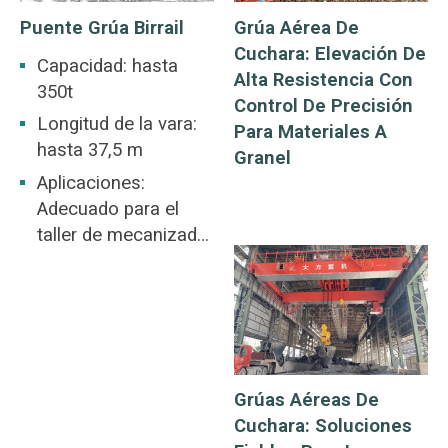
Puente Grúa Birrail
Grúa Aérea De
Cuchara: Elevación De
Capacidad: hasta
Alta Resistencia Con
350t
Control De Precisión
Longitud de la vara:
Para Materiales A
hasta 37,5 m
Granel
Aplicaciones:
Adecuado para el
taller de mecanizado,
taller de la industria
metalúrgica,
almacén, depósito,
central eléctrica,
taller de la industria
ligera y textil, taller de
Grúas Aéreas De
la industria
Cuchara: Soluciones
alimentaria.