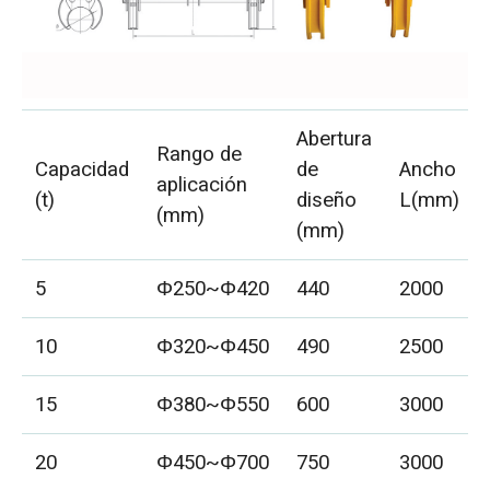
Abertura
Rango de
Capacidad
de
Ancho
aplicación
(t)
diseño
L(mm)
(mm)
(mm)
5
Φ250~Φ420
440
2000
10
Φ320~Φ450
490
2500
15
Φ380~Φ550
600
3000
20
Φ450~Φ700
750
3000