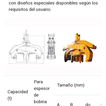
con diseños especiales disponibles según los
requisitos del usuario.
Para
Tamaño (mm)
espesor
Capacidad
de
(t)
bobina
A
B
do
yo