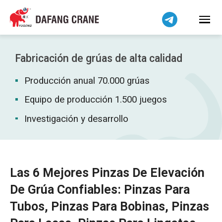
Bahasa Indonesia
Bahasa Melayu
Tiếng Việt
简体中文
Fabricación de grúas de alta calidad
বাংলা
Producción anual 70.000 grúas
فارسی
Pilipino
Equipo de producción 1.500 juegos
اردو
Investigación y desarrollo
Українська
Čeština
Беларуская мова
Las 6 Mejores Pinzas De Elevación
Kiswahili
De Grúa Confiables: Pinzas Para
Dansk
Tubos, Pinzas Para Bobinas, Pinzas
Norsk