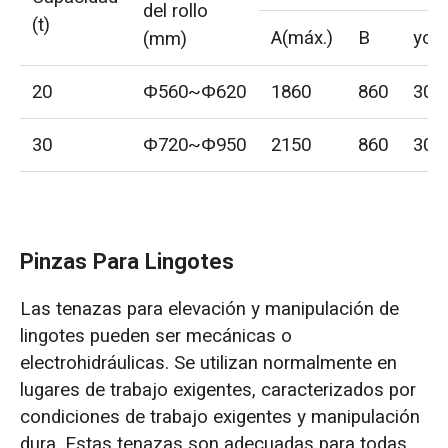
del rollo
(t)
A(máx.)
B
yo
(mm)
20
Φ560~Φ620
1860
860
300
30
Φ720~Φ950
2150
860
300
Pinzas Para Lingotes
Las tenazas para elevación y manipulación de
lingotes pueden ser mecánicas o
electrohidráulicas. Se utilizan normalmente en
lugares de trabajo exigentes, caracterizados por
condiciones de trabajo exigentes y manipulación
dura. Estas tenazas son adecuadas para todas