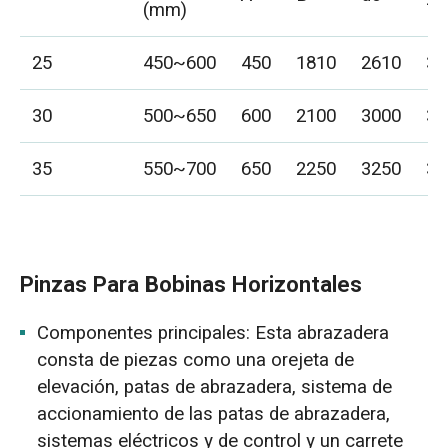
(mm)
25
450~600
450
1810
2610
32
30
500~650
600
2100
3000
36
35
550~700
650
2250
3250
38
Pinzas Para Bobinas Horizontales
Componentes principales: Esta abrazadera
consta de piezas como una orejeta de
elevación, patas de abrazadera, sistema de
accionamiento de las patas de abrazadera,
sistemas eléctricos y de control y un carrete