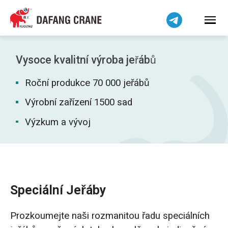
हिन्दी
Bahasa Indonesia
Bahasa Melayu
Tiếng Việt
Vysoce kvalitní výroba jeřábů
简体中文
Roční produkce 70 000 jeřábů
বাংলা
فارسی
Výrobní zařízení 1500 sad
Pilipino
Výzkum a vývoj
اردو
Українська
Беларуская мова
Kiswahili
Speciální Jeřáby
Dansk
Prozkoumejte naši rozmanitou řadu speciálních
Norsk