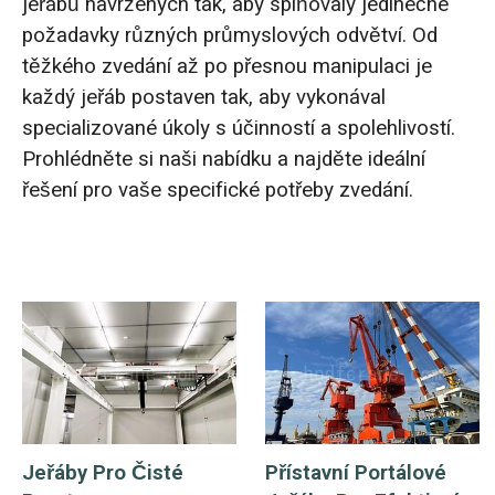
jeřábů navržených tak, aby splňovaly jedinečné
O‘zbekcha
požadavky různých průmyslových odvětví. Od
těžkého zvedání až po přesnou manipulaci je
každý jeřáb postaven tak, aby vykonával
specializované úkoly s účinností a spolehlivostí.
Prohlédněte si naši nabídku a najděte ideální
řešení pro vaše specifické potřeby zvedání.
Jeřáby Pro Čisté
Přístavní Portálové