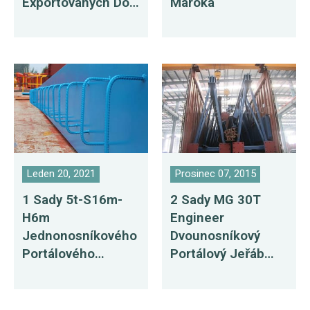
Exportovaných Do
Maroka
Singapuru
Leden 20, 2021
Prosinec 07, 2015
1 Sady 5t-S16m-
2 Sady MG 30T
H6m
Engineer
Jednonosníkového
Dvounosníkový
Portálového
Portálový Jeřáb
Jeřábu Na Prodej
Dodaný Do
Do Mongolska
Pákistánu