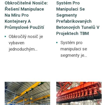
mechanizaci
Obkročitelné Nosiče:
Systém Pro
průmyslových
Řešení Manipulace
Manipulaci Se
procesů.
Na Míru Pro
Segmenty
Kontejnery A
Prefabrikovaných
Průmyslové Použití
Betonových Tunelů V
Projektech TBM
Obkročilý nosič je
Systém pro
vybaven
manipulaci se
jednoduchým
segmenty je
portálovým rámem,
specializované
který se pohybuje
zvedací řešení pro
přímo nad kontejnery
štítové tunelovací
pro zvedání a
stroje. Umožňuje
stohování. Pomocí
uchopení, otáčení a
hydraulického
přepravu tunelových
rozpěrného ramene
segmentů a
přesně manipuluje s