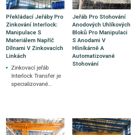
komponentů
kontejnery z
skříňových
nákladních
Překládací Jeřáby Pro
Jeřáb Pro Stohování
propustků, což
automobilů,
Zinkování Interlock:
Anodových Uhlíkových
slouží jako klíčová
železničních vagonů
Manipulace S
Bloků Pro Manipulaci
záruka bezpečné a
nebo ze země.
Materiálem Napříč
S Anodami V
efektivní výstavby
Dílnami V Zinkovacích
Hliníkárně A
štítových tunelů.
Linkách
Automatizované
Stohování
Zinkovací jeřáb
Interlock Transfer je
specializované
zvedací a přepravní
řešení určené pro
zinkovací výrobní
linky, vhodné
zejména pro procesy
se složitými