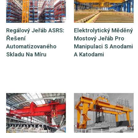
pracovními postupy a
náročným provozním
prostředím.
Regálový Jeřáb ASRS:
Elektrolytický Měděný
Řešení
Mostový Jeřáb Pro
Automatizovaného
Manipulaci S Anodami
Skladu Na Míru
A Katodami