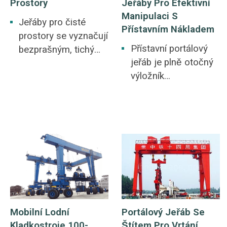
Prostory
Jeřáby Pro Efektivní
Manipulaci S
Jeřáby pro čisté
Přístavním Nákladem
prostory se vyznačují
Přístavní portálový
bezprašným, tichým
jeřáb je plně otočný
a nekontaminačním
výložník
výkonem a jsou
nainstalovaný na
speciálně navrženy
portálové základně,
pro manipulaci s
která prochází po
materiálem a přesné
pozemní dráze. Je
zvedání ve vysoce
široce používán při
čistých prostředích,
mechanizovaném
jako je elektronický,
nakládání a vykládání
farmaceutický a
nákladu v přístavech
letecký průmysl.
a docích, při montáži
Mobilní Lodní
Portálový Jeřáb Se
trupů a údržbě lodí v
Kladkostroje 100-
Štítem Pro Vrtání
procesu stavby lodí v