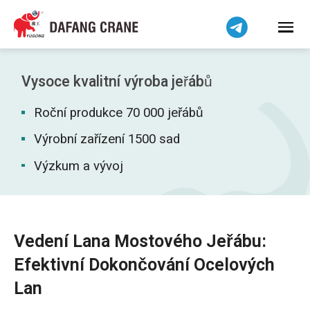
हिन्दी
Bahasa Indonesia
Bahasa Melayu
Tiếng Việt
Vysoce kvalitní výroba jeřábů
简体中文
Roční produkce 70 000 jeřábů
বাংলা
فارسی
Výrobní zařízení 1500 sad
Pilipino
Výzkum a vývoj
اردو
Українська
Беларуская мова
Vedení Lana Mostového Jeřábu:
Kiswahili
Efektivní Dokončování Ocelových
Dansk
Lan
Norsk