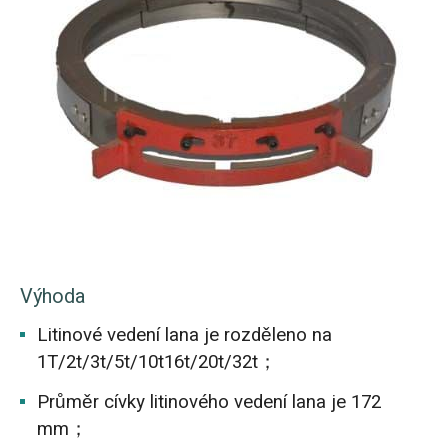
Výhoda
Litinové vedení lana je rozděleno na
1T/2t/3t/5t/10t16t/20t/32t；
Průměr cívky litinového vedení lana je 172
mm；