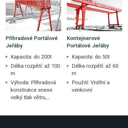
Příhradové Portálové
Kontejnerové
Jeřáby
Portálové Jeřáby
Kapacita: do 200t
Kapacita: do 50t
Délka rozpětí: až 100
Délka rozpětí: až 60
m
m
Výhoda: Příhradová
Použití: Vnitřní a
konstrukce snese
venkovní
velký tlak větru,
nejlepší volba pro
otevřený dvůr.