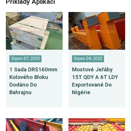
Příklady Aplikací
Srpen 07, 2023
Srpen 04, 2022
1 Sada DRS160mm
Mostové Jeřáby
Kolového Bloku
15T QDY A 6T LDY
Dodáno Do
Exportované Do
Bahrajnu
Nigérie