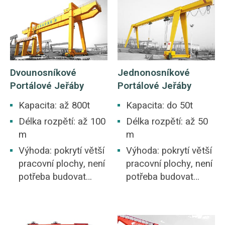
Dvounosníkové
Jednonosníkové
Portálové Jeřáby
Portálové Jeřáby
Kapacita: až 800t
Kapacita: do 50t
Délka rozpětí: až 100
Délka rozpětí: až 50
m
m
Výhoda: pokrytí větší
Výhoda: pokrytí větší
pracovní plochy, není
pracovní plochy, není
potřeba budovat
potřeba budovat
sklad.
sklad.