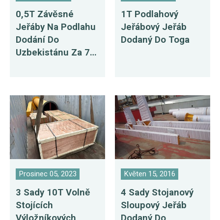
0,5T Závěsné
1T Podlahový
Jeřáby Na Podlahu
Jeřábový Jeřáb
Dodání Do
Dodaný Do Toga
Uzbekistánu Za 7
Dní
Prosinec 05, 2023
Květen 15, 2016
3 Sady 10T Volně
4 Sady Stojanový
Stojících
Sloupový Jeřáb
Výložníkových
Dodaný Do