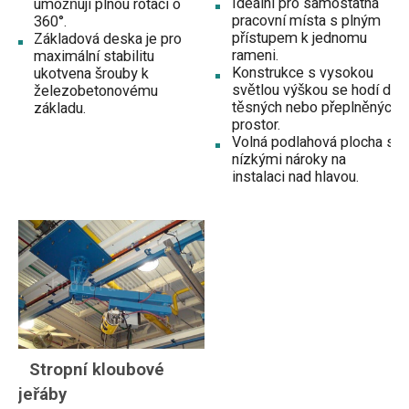
Ideální pro samostatná
umožňují plnou rotaci o
pracovní místa s plným
360°.
přístupem k jednomu
Základová deska je pro
rameni.
maximální stabilitu
Konstrukce s vysokou
ukotvena šrouby k
světlou výškou se hodí do
železobetonovému
těsných nebo přeplněných
základu.
prostor.
Volná podlahová plocha s
nízkými nároky na
instalaci nad hlavou.
Stropní kloubové
jeřáby