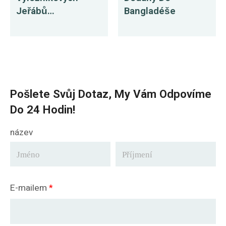
Jeřábů
Bangladéše
Exportovaných Do
Tuniska
Pošlete Svůj Dotaz, My Vám Odpovíme
Do 24 Hodin!
název
E-mailem
*