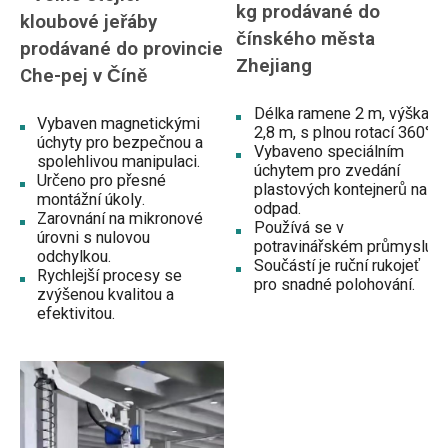
kg prodávané do
kloubové jeřáby
čínského města
prodávané do provincie
Zhejiang
Che-pej v Číně
Délka ramene 2 m, výška
Vybaven magnetickými
2,8 m, s plnou rotací 360°.
úchyty pro bezpečnou a
Vybaveno speciálním
spolehlivou manipulaci.
úchytem pro zvedání
Určeno pro přesné
plastových kontejnerů na
montážní úkoly.
odpad.
Zarovnání na mikronové
Používá se v
úrovni s nulovou
potravinářském průmyslu.
odchylkou.
Součástí je ruční rukojeť
Rychlejší procesy se
pro snadné polohování.
zvýšenou kvalitou a
efektivitou.