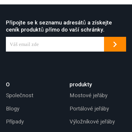
konstrukci dráhy z
extrudované
hliníkové slitiny.
Připojte se k seznamu adresátů a získejte
Hliníkový nástěnný
ceník produktů přímo do vaší schránky.
otočný jeřáb lze
instalovat na stěny
nebo sloupy s
maximální nosností
1000 kg a délkou
ramene 5 metrů.
O
produkty
Společnost
Mostové jeřáby
Blogy
Portálové jeřáby
Případy
Výložníkové jeřáby