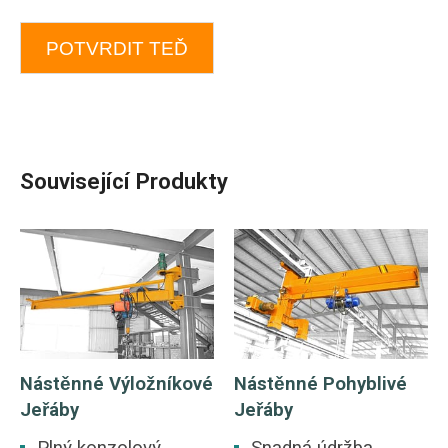
POTVRDIT TEĎ
Související Produkty
Nástěnné Výložníkové
Nástěnné Pohyblivé
Jeřáby
Jeřáby