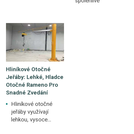
spolehlivé
Hliníkové Otočné
Jeřáby: Lehké, Hladce
Otočné Rameno Pro
Snadné Zvedání
Hliníkové otočné
jeřáby využívají
lehkou, vysoce
pevnou uzavřenou