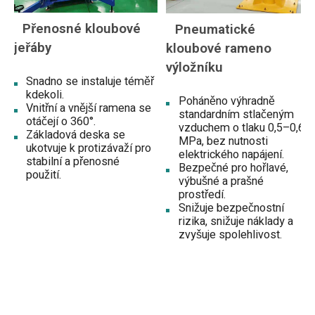
Přenosné kloubové
Pneumatické
jeřáby
kloubové rameno
výložníku
Snadno se instaluje téměř
kdekoli.
Poháněno výhradně
Vnitřní a vnější ramena se
standardním stlačeným
otáčejí o 360°.
vzduchem o tlaku 0,5–0,6
Základová deska se
MPa, bez nutnosti
ukotvuje k protizávaží pro
elektrického napájení.
stabilní a přenosné
Bezpečné pro hořlavé,
použití.
výbušné a prašné
prostředí.
Snižuje bezpečnostní
rizika, snižuje náklady a
zvyšuje spolehlivost.