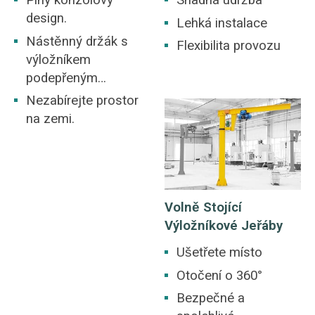
Plný konzolový
Snadná údržba
design.
Lehká instalace
Nástěnný držák s
Flexibilita provozu
výložníkem
podepřeným
spojovací tyčí.
Nezabírejte prostor
na zemi.
Volně Stojící
Výložníkové Jeřáby
Ušetřete místo
Otočení o 360°
Bezpečné a