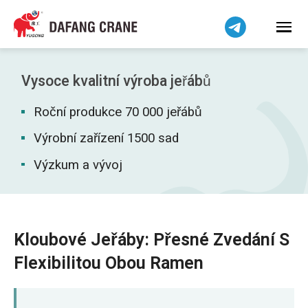
हिन्दी
Bahasa Indonesia
Bahasa Melayu
Tiếng Việt
Vysoce kvalitní výroba jeřábů
简体中文
Roční produkce 70 000 jeřábů
বাংলা
فارسی
Výrobní zařízení 1500 sad
Pilipino
Výzkum a vývoj
اردو
Українська
Беларуская мова
Kloubové Jeřáby: Přesné Zvedání S
Kiswahili
Flexibilitou Obou Ramen
Dansk
Norsk