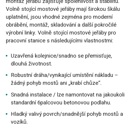
montáž jeřábů zajišťuje spolehlivost a stabilitu.
Volně stojící mostové jeřáby mají širokou škálu
uplatnění, jsou vhodné zejména pro moderní
obrábění, montáž, skladování a další pokročilé
výrobní linky. Volně stojící mostové jeřáby pro
pracovní stanice s následujícími vlastnostmi:
Uzavřená kolejnice/snadno se přemisťuje,
dlouhá životnost.
Robustní dráha/vynikající umístění nákladu –
žádný pohyb mostů ani „krabí chůze“.
Snadná instalace / lze namontovat na jakoukoli
standardní 6palcovou betonovou podlahu.
Hladký valivý povrch/snadnější pohyb mostů a
vozíků.