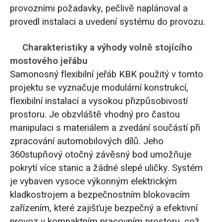
provozními požadavky, pečlivě naplánoval a
provedl instalaci a uvedení systému do provozu.
Charakteristiky a výhody volně stojícího
mostového jeřábu
Samonosný flexibilní jeřáb KBK použitý v tomto
projektu se vyznačuje modulární konstrukcí,
flexibilní instalací a vysokou přizpůsobivostí
prostoru. Je obzvláště vhodný pro častou
manipulaci s materiálem a zvedání součástí při
zpracování automobilových dílů. Jeho
360stupňový otočný závěsný bod umožňuje
pokrytí více stanic a žádné slepé uličky. Systém
je vybaven vysoce výkonným elektrickým
kladkostrojem a bezpečnostním blokovacím
zařízením, které zajišťuje bezpečný a efektivní
provoz v kompaktním pracovním prostoru, což