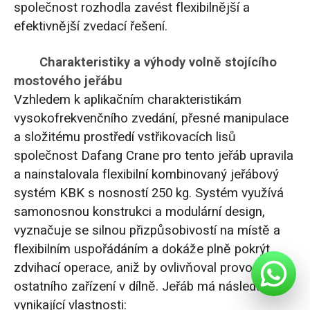
společnost rozhodla zavést flexibilnější a
efektivnější zvedací řešení.
Charakteristiky a výhody volně stojícího
mostového jeřábu
Vzhledem k aplikačním charakteristikám
vysokofrekvenčního zvedání, přesné manipulace
a složitému prostředí vstřikovacích lisů
společnost Dafang Crane pro tento jeřáb upravila
a nainstalovala flexibilní kombinovaný jeřábový
systém KBK s nosností 250 kg. Systém využívá
samonosnou konstrukci a modulární design,
vyznačuje se silnou přizpůsobivostí na místě a
flexibilním uspořádáním a dokáže plně pokrýt
zdvihací operace, aniž by ovlivňoval provoz
ostatního zařízení v dílně. Jeřáb má následující
vynikající vlastnosti: