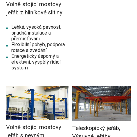
Volně stojící mostový
jeřáb z hliníkové slitiny
Lehká, vysoká pevnost,
snadná instalace a
přemisťování
Flexibilní pohyb, podpora
rotace a zvedání
Energeticky úsporný a
efektivní, vyspělý řídicí
systém
Volně stojící mostový
Teleskopický jeřáb,
jeřáb s pevným
Výsuvné jeřáby