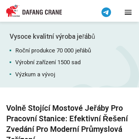
हिन्दी
Bahasa Indonesia
Bahasa Melayu
Tiếng Việt
Vysoce kvalitní výroba jeřábů
简体中文
Roční produkce 70 000 jeřábů
বাংলা
فارسی
Výrobní zařízení 1500 sad
Pilipino
Výzkum a vývoj
اردو
Українська
Беларуская мова
Volně Stojící Mostové Jeřáby Pro
Kiswahili
Pracovní Stanice: Efektivní Řešení
Dansk
Zvedání Pro Moderní Průmyslová
Norsk