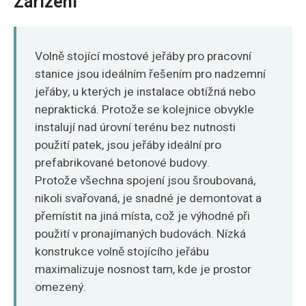
Zařízení
O‘zbekcha
Volně stojící mostové jeřáby pro pracovní
stanice jsou ideálním řešením pro nadzemní
jeřáby, u kterých je instalace obtížná nebo
nepraktická. Protože se kolejnice obvykle
instalují nad úrovní terénu bez nutnosti
použití patek, jsou jeřáby ideální pro
prefabrikované betonové budovy.
Protože všechna spojení jsou šroubovaná,
nikoli svařovaná, je snadné je demontovat a
přemístit na jiná místa, což je výhodné při
použití v pronajímaných budovách. Nízká
konstrukce volně stojícího jeřábu
maximalizuje nosnost tam, kde je prostor
omezený.