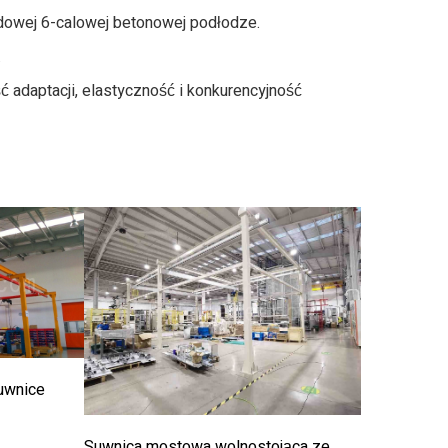
dowej 6-calowej betonowej podłodze.
.
ć adaptacji, elastyczność i konkurencyjność
uwnice
Suwnica mostowa wolnostojąca ze