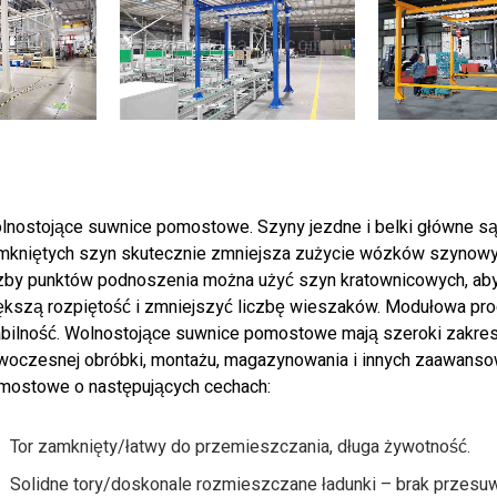
lnostojące suwnice pomostowe. Szyny jezdne i belki główne są 
mkniętych szyn skutecznie zmniejsza zużycie wózków szynowych
czby punktów podnoszenia można użyć szyn kratownicowych, ab
ększą rozpiętość i zmniejszyć liczbę wieszaków. Modułowa pro
abilność. Wolnostojące suwnice pomostowe mają szeroki zakres
woczesnej obróbki, montażu, magazynowania i innych zaawansow
mostowe o następujących cechach:
Tor zamknięty/łatwy do przemieszczania, długa żywotność.
Solidne tory/doskonale rozmieszczane ładunki – brak przesuw