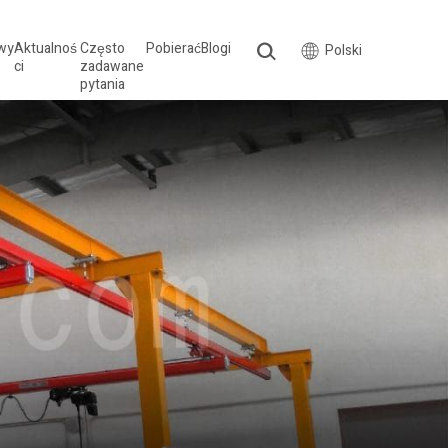
wy
Aktualnoś
Często
Pobierać
Blogi
Polski
ci
zadawane
pytania