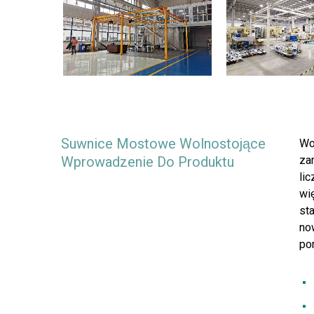
Suwnice Mostowe Wolnostojące
Wo
Wprowadzenie Do Produktu
za
li
wi
st
no
po