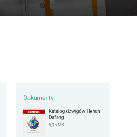
Dokumenty
Katalog dźwigów Henan
Dafang
6,15 MB