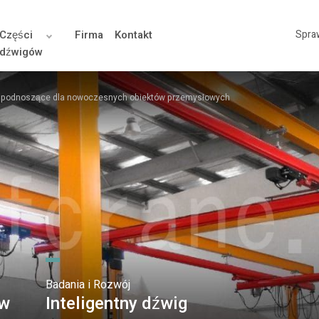
Części
Firma
Kontakt
Spra
dźwigów
a podnoszące dla nowoczesnych obiektów przemysłowych
Badania i Rozwój
ów
Inteligentny dźwig