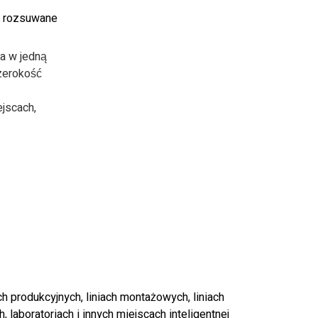
i rozsuwane
a w jedną
zerokość
jscach,
produkcyjnych, liniach montażowych, liniach
aboratoriach i innych miejscach inteligentnej