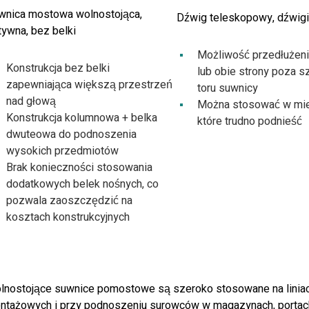
wnica mostowa wolnostojąca,
Dźwig teleskopowy, dźwig
tywna, bez belki
Możliwość przedłużeni
Konstrukcja bez belki
lub obie strony poza s
zapewniająca większą przestrzeń
toru suwnicy
nad głową
Można stosować w mie
Konstrukcja kolumnowa + belka
które trudno podnieść
dwuteowa do podnoszenia
wysokich przedmiotów
Brak konieczności stosowania
dodatkowych belek nośnych, co
pozwala zaoszczędzić na
kosztach konstrukcyjnych
lnostojące suwnice pomostowe są szeroko stosowane na liniach 
ntażowych i przy podnoszeniu surowców w magazynach, portach, l