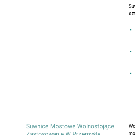
Su
sz
Suwnice Mostowe Wolnostojące
Wo
Zastosowanie W Przemyśle
mo