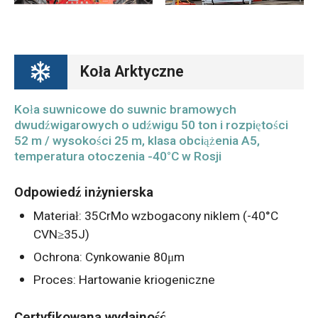
Koła Arktyczne
Koła suwnicowe do suwnic bramowych
dwudźwigarowych o udźwigu 50 ton i rozpiętości
52 m / wysokości 25 m, klasa obciążenia A5,
temperatura otoczenia -40°C w Rosji
Odpowiedź inżynierska
Materiał: 35CrMo wzbogacony niklem (-40°C
CVN≥35J)
Ochrona: Cynkowanie 80μm
Proces: Hartowanie kriogeniczne
Certyfikowana wydajność