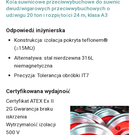
Koła suwnicowe przeciwwybuchowe do suwnic
dwudźwigarowych przeciwwybuchowych o
udźwigu 20 ton i rozpiętości 24 m, klasa A3
Odpowiedź inżynierska
Konstrukcja: izolacja pokryta teflonem®
(≥15MΩ)
Alternatywa: stal nierdzewna 316L
niemagnetyczna
Precyzja: Tolerancja obróbki IT7
Certyfikowana wydajność
Certyfikat ATEX Ex II
2G Gwarancja braku
iskrzenia
Wytrzymałość izolacji
500 V