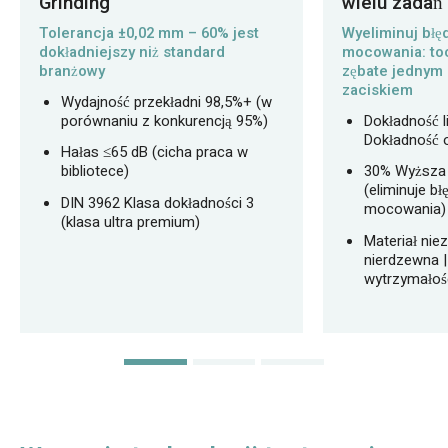
Grinding
wielu zada
Tolerancja ±0,02 mm – 60% jest
Wyeliminuj bł
dokładniejszy niż standard
mocowania: tocz
branżowy
zębate jednym
zaciskiem
Wydajność przekładni 98,5%+ (w
porównaniu z konkurencją 95%)
Dokładność l
Dokładność 
Hałas ≤65 dB (cicha praca w
bibliotece)
30% Wyższa
(eliminuje b
DIN 3962 Klasa dokładności 3
mocowania)
(klasa ultra premium)
Materiał niez
nierdzewna |
wytrzymałośc