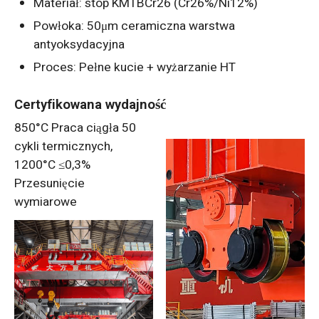
Materiał: stop KMTBCr26 (Cr26%/Ni12%)
Powłoka: 50μm ceramiczna warstwa
antyoksydacyjna
Proces: Pełne kucie + wyżarzanie HT
Certyfikowana wydajność
850°C Praca ciągła 50
cykli termicznych,
1200°C ≤0,3%
Przesunięcie
wymiarowe