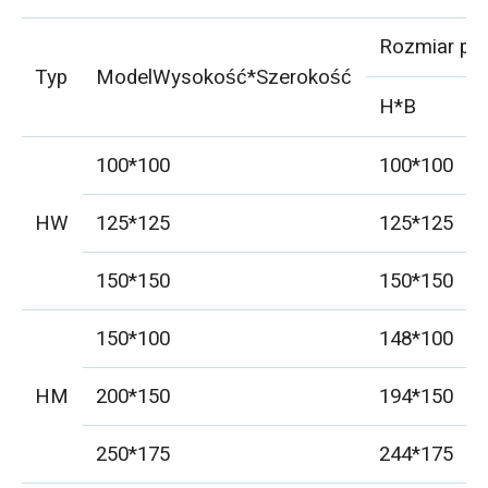
Rozmiar pr
Typ
ModelWysokość*Szerokość
H*B
100*100
100*100
HW
125*125
125*125
150*150
150*150
150*100
148*100
HM
200*150
194*150
250*175
244*175