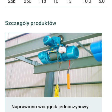
25b
250
118
10
13
10.0
5.0
Szczegóły produktów
Naprawiono wciągnik jednoszynowy