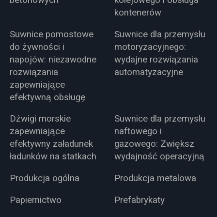
betonowych
kolejowego i obsługa
kontenerów
Suwnice pomostowe
Suwnice dla przemysłu
do żywności i
motoryzacyjnego:
napojów: niezawodne
wydajne rozwiązania
rozwiązania
automatyzacyjne
zapewniające
efektywną obsługę
Dźwigi morskie
Suwnice dla przemysłu
zapewniające
naftowego i
efektywny załadunek
gazowego: Zwiększ
ładunków na statkach
wydajność operacyjną
Produkcja ogólna
Produkcja metalowa
Papiernictwo
Prefabrykaty