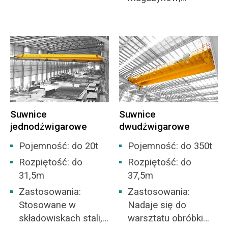
składów materiałów i
warsztatach, dokach
ogólnych zakładów
itp. do załadunku i
produkcyjnych.
rozładunku
materiałów sypkich.
Suwnice
Suwnice
jednodźwigarowe
dwudźwigarowe
Pojemność: do 20t
Pojemność: do 350t
Rozpiętość: do
Rozpiętość: do
31,5m
37,5m
Zastosowania:
Zastosowania:
Stosowane w
Nadaje się do
składowiskach stali,
warsztatu obróbki