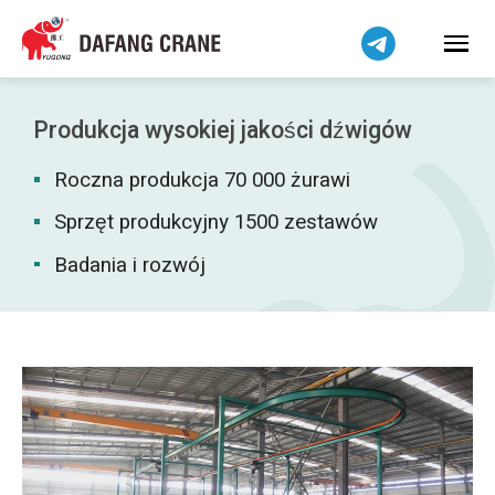
Bahasa Indonesia
Bahasa Melayu
Tiếng Việt
简体中文
Produkcja wysokiej jakości dźwigów
বাংলা
Roczna produkcja 70 000 żurawi
فارسی
Pilipino
Sprzęt produkcyjny 1500 zestawów
اردو
Badania i rozwój
Українська
Čeština
Беларуская мова
Kiswahili
Dansk
Norsk