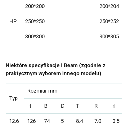
200*200
200*204
HP
250*250
250*252
300*300
300*305
Niektóre specyfikacje I Beam (zgodnie z
praktycznym wyborem innego modelu)
Rozmiar mm
Typ
H
B
D
T
R
rl
12.6
126
74
5
8.4
7.0
3.5