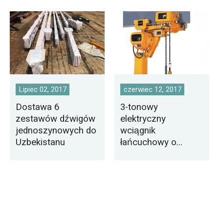
Filipiny
Lipiec 02, 2017
czerwiec 12, 2017
Dostawa 6
3-tonowy
zestawów dźwigów
elektryczny
jednoszynowych do
wciągnik
Uzbekistanu
łańcuchowy o
niskim prześwicie
eksportowany na
Filipiny