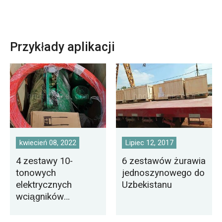
Przykłady aplikacji
kwiecień 08, 2022
Lipiec 12, 2017
4 zestawy 10-
6 zestawów żurawia
tonowych
jednoszynowego do
elektrycznych
Uzbekistanu
wciągników
linowych
eksportowanych na