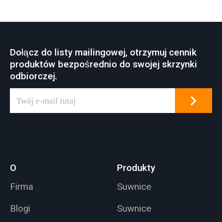
kopalniach,
skrawaniem,
przemyśle
warsztatu przemysłu
betonowym,
metalurgicznego,
magazynach,
magazynu, składu,
Dołącz do listy mailingowej, otrzymuj cennik
fabrykach, portach i
elektrowni, warsztatu
produktów bezpośrednio do swojej skrzynki
budowie statków itp.
przemysłu lekkiego i
odbiorczej.
Suwnica pomostowa
tekstylnego,
jest wspólną cechą
warsztatu przemysłu
wielu przemysłowych
spożywczego.
miejsc pracy
obsługujących różne
zastosowania
związane z
O
Produkty
podnoszeniem.
Firma
Suwnice
Blogi
Suwnice