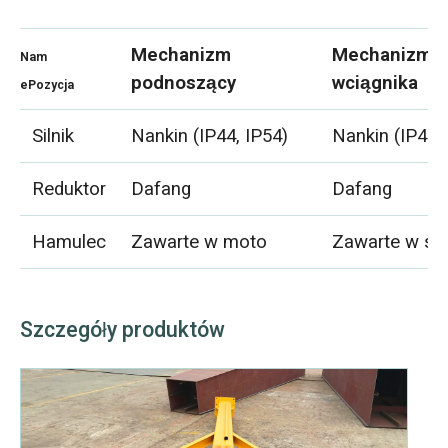
Mechanizm
Mechanizm j
Nam
podnoszący
wciągnika
ePozycja
Silnik
Nankin (IP44, IP54)
Nankin (IP44,
Reduktor
Dafang
Dafang
Hamulec
Zawarte w moto
Zawarte w sil
Szczegóły produktów