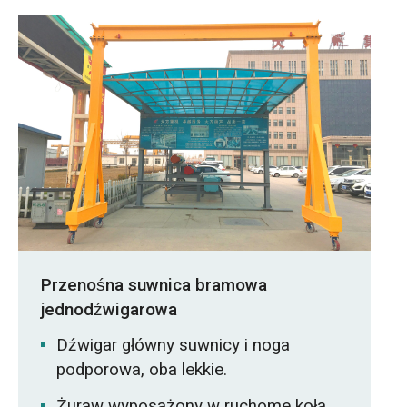
Przenośna suwnica bramowa
jednodźwigarowa
Dźwigar główny suwnicy i noga
podporowa, oba lekkie.
Żuraw wyposażony w ruchome koła,