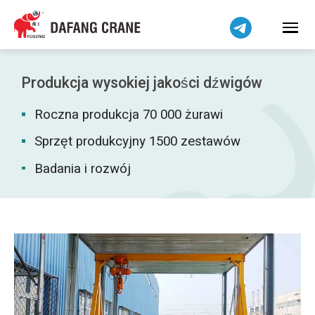
Bahasa Indonesia
Bahasa Melayu
Tiếng Việt
简体中文
Produkcja wysokiej jakości dźwigów
বাংলা
Roczna produkcja 70 000 żurawi
فارسی
Pilipino
Sprzęt produkcyjny 1500 zestawów
اردو
Badania i rozwój
Українська
Čeština
Беларуская мова
Kiswahili
Dansk
Norsk