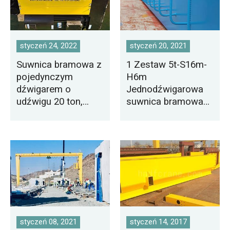
styczeń 24, 2022
styczeń 20, 2021
Suwnica bramowa z
1 Zestaw 5t-S16m-
pojedynczym
H6m
dźwigarem o
Jednodźwigarowa
udźwigu 20 ton,
suwnica bramowa
eksportowana do
na sprzedaż do
Tunezji
Mongolii
styczeń 08, 2021
styczeń 14, 2017