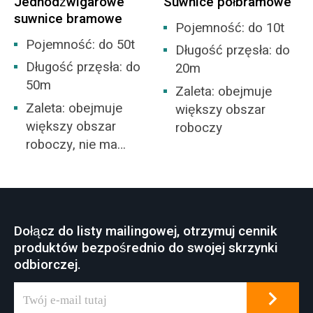
Jednodźwigarowe
Suwnice półbramowe
suwnice bramowe
Pojemność: do 10t
Pojemność: do 50t
Długość przęsła: do
Długość przęsła: do
20m
50m
Zaleta: obejmuje
Zaleta: obejmuje
większy obszar
większy obszar
roboczy
roboczy, nie ma
potrzeby budowania
magazynu.
Dołącz do listy mailingowej, otrzymuj cennik
produktów bezpośrednio do swojej skrzynki
odbiorczej.