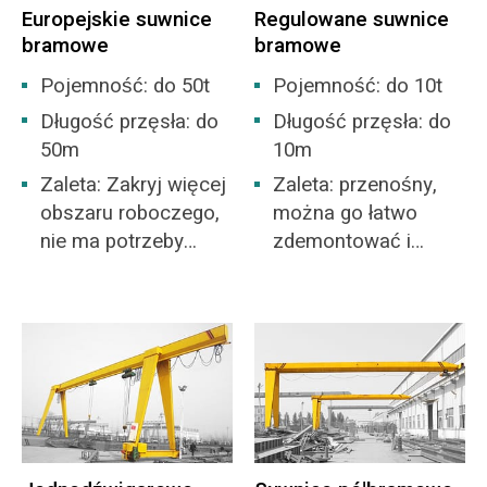
Europejskie suwnice
Regulowane suwnice
bramowe
bramowe
Pojemność: do 50t
Pojemność: do 10t
Długość przęsła: do
Długość przęsła: do
50m
10m
Zaleta: Zakryj więcej
Zaleta: przenośny,
obszaru roboczego,
można go łatwo
nie ma potrzeby
zdemontować i
budowania
zmontować. Nie ma
magazynu
potrzeby układania
szyny podłogowej.