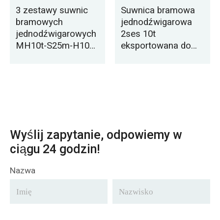
3 zestawy suwnic
Suwnica bramowa
bramowych
jednodźwigarowa
jednodźwigarowych
2ses 10t
MH10t-S25m-H10m
eksportowana do
na sprzedaż do
Bangladeszu
Arabii Saudyjskiej
Wyślij zapytanie, odpowiemy w
ciągu 24 godzin!
Nazwa