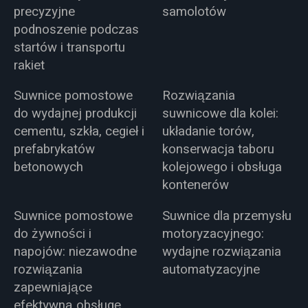
precyzyjne
samolotów
podnoszenie podczas
startów i transportu
rakiet
Suwnice pomostowe
Rozwiązania
do wydajnej produkcji
suwnicowe dla kolei:
cementu, szkła, cegieł i
układanie torów,
prefabrykatów
konserwacja taboru
betonowych
kolejowego i obsługa
kontenerów
Suwnice pomostowe
Suwnice dla przemysłu
do żywności i
motoryzacyjnego:
napojów: niezawodne
wydajne rozwiązania
rozwiązania
automatyzacyjne
zapewniające
efektywną obsługę