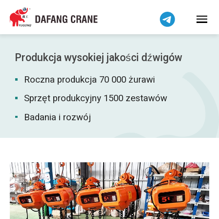
Bahasa Indonesia
Bahasa Melayu
Tiếng Việt
简体中文
Produkcja wysokiej jakości dźwigów
বাংলা
Roczna produkcja 70 000 żurawi
فارسی
Pilipino
Sprzęt produkcyjny 1500 zestawów
اردو
Badania i rozwój
Українська
Čeština
Беларуская мова
Kiswahili
Dansk
Norsk