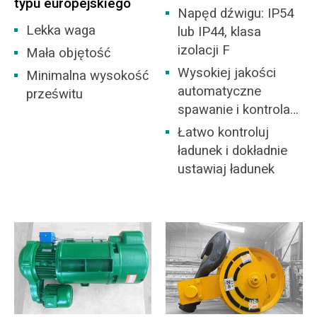
typu europejskiego
Napęd dźwigu: IP54
Lekka waga
lub IP44, klasa
izolacji F
Mała objętość
Wysokiej jakości
Minimalna wysokość
automatyczne
prześwitu
spawanie i kontrola
NDT
Łatwo kontroluj
ładunek i dokładnie
ustawiaj ładunek