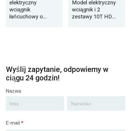
elektryczny
Model elektryczny
wciągnik
wciągnik i 2
łańcuchowy o
zestawy 10T HD
niskim prześwicie
Model elektryczny
eksportowany na
wciągnik dostawa
Filipiny
do paragwaju
Wyślij zapytanie, odpowiemy w
ciągu 24 godzin!
Nazwa
E-mail
*