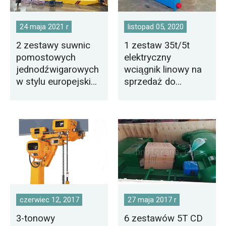
24 maja 2021 r
listopad 05, 2020
2 zestawy suwnic
1 zestaw 35t/5t
pomostowych
elektryczny
jednodźwigarowych
wciągnik linowy na
w stylu europejskim
sprzedaż do
na sprzedaż do USA
Wietnamu
czerwiec 12, 2017
27 maja 2017 r
3-tonowy
6 zestawów 5T CD