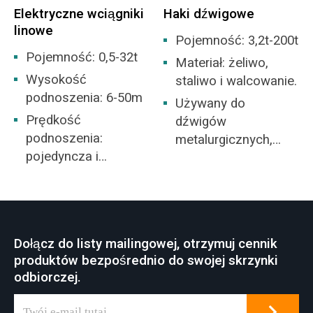
Elektryczne wciągniki
Haki dźwigowe
linowe
Pojemność: 3,2t-200t
Pojemność: 0,5-32t
Materiał: żeliwo,
Wysokość
staliwo i walcowanie.
podnoszenia: 6-50m
Używany do
Prędkość
dźwigów
podnoszenia:
metalurgicznych,
pojedyncza i
dźwigów o dużym
podwójna
tonażu lub do
rozrzutników do
celów specjalnych
itp.
Dołącz do listy mailingowej, otrzymuj cennik
produktów bezpośrednio do swojej skrzynki
odbiorczej.